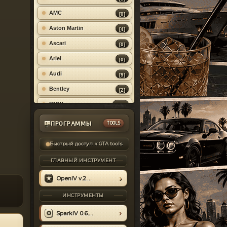
✓ Новости
✓ Комментарии
AMC
[0]
✓ Пользователи
✓ Профиль
Aston Martin
[4]
✓ Личные сообщения
Ascari
[0]
✓ Поиск
✓ Чат
Ariel
[0]
✓ Дизайн
Audi
[9]
Bentley
[2]
BMW
[20]
Bugatti
[1]
ПРОГРАММЫ
TOOLS
♠
Buick
[0]
Быстрый доступ к GTA tools
Cadillac
[2]
ГЛАВНЫЙ ИНСТРУМЕНТ
Caterham
[1]
★
OpenIV v.2.6.3
Chevrolet
[6]
Chrysler
ИНСТРУМЕНТЫ
[1]
Citroen
[1]
⚙
SparkIV 0.6.9 PB
Daewoo
[2]