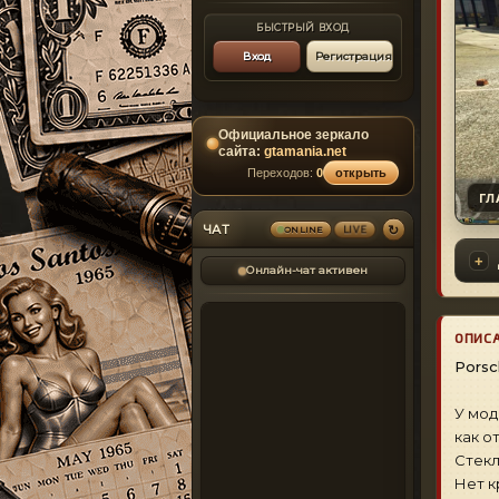
БЫСТРЫЙ ВХОД
Вход
Регистрация
Официальное зеркало
сайта:
gtamania.net
Переходов:
0
открыть
ГЛ
↻
ЧАТ
LIVE
ONLINE
Онлайн-чат активен
ОПИС
Porsc
У мод
как о
Стекл
Нет к