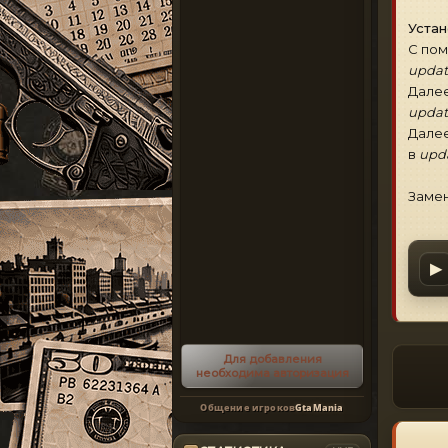
Устан
С по
update
Далее
updat
Далее
в
upda
Замен
▶
Для добавления
необходима авторизация
Общение игроков
GtaMania