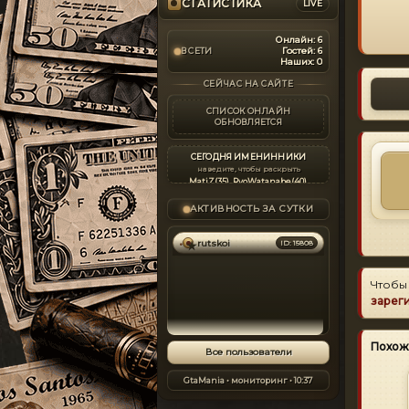
СТАТИСТИКА
LIVE
Онлайн:
6
Гостей:
6
В СЕТИ
Наших:
0
СЕЙЧАС НА САЙТЕ
СПИСОК ОНЛАЙН
ОБНОВЛЯЕТСЯ
СЕГОДНЯ ИМЕНИННИКИ
наведите, чтобы раскрыть
MatiZ
(35)
,
RyoWatanabe
(40)
,
PlayboyX
(47)
,
vins34
(45)
,
ThomasEL
(44)
,
flossefriebra
(57)
,
АКТИВНОСТЬ ЗА СУТКИ
HunteR_T
(34)
,
fiesy
(53)
,
кир
(42)
,
STELS
(35)
,
anzor
(35)
,
расамаха
(26)
,
opr
(42)
,
Denis777
(32)
,
VI_rus
(35)
,
rutskoi
ID: 15808
demarkiz
(46)
,
siyros
(34)
,
mnbvcxz
(36)
,
Anakin
(32)
,
LSPD
(55)
,
Romka0647
(32)
,
KIR410
(42)
,
alf_exe
(41)
,
Onotoliy
(40)
,
Чтобы
DRIVER71
(32)
,
зарег
AngelsOfDeathMC
(35)
,
MaxLM
(36)
,
armeni
(42)
,
mva994
(32)
,
Alkadlybali
(43)
,
Kirju
(32)
,
max777x
(22)
,
134652
(28)
,
Похож
ignolbomb
(38)
,
alexanderxp
(44)
,
Все пользователи
shtromk
(34)
,
kaldunich
(49)
,
serge_oops
(42)
,
serge_niCKaym
(28)
,
sueta006
(34)
,
GtaMania • мониторинг • 10:37
autolog
(30)
,
islam01
(42)
,
Chihotka
(31)
,
b13team
(36)
,