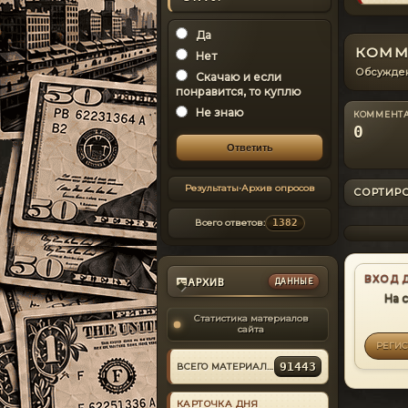
КОММЕНТАРИЙ
#3
Да
КОММ
Нет
ИЗ МАТЕРИАЛА
Обсужден
Скачаю и если
Simple Native
понравится, то куплю
Trainer v6.5
Не знаю
Подскажите,
КОММЕНТ
такая проблема.
0
версия 2189
GRENOY
Кирилл
В трейнере
2021-08-08
прописано 10
авто, в игре
Результаты
•
Архив опросов
загружает
СОРТИР
КОММЕНТАРИЙ
#4
исключительно
Первые 4 АВТО.
Всего ответов:
1382
Думал не
правильно
ИЗ МАТЕРИАЛА
прописал,
1985 Toyota
менял , снова
Sprinter Trueno GT
ВХОД 
только загрузка
АРХИВ
ДАННЫЕ
◆
Apex [EPM] v1.0
с 1 по 4
Мне нужна на
На 
Может кто
неё настройка
сталкивался .
Статистика материалов
EPM.
Sueman
Грабарев Павел Александрович
сайта
Спасибо
2021-07-25
РЕГИ
91443
ВСЕГО МАТЕРИАЛОВ
КОММЕНТАРИЙ
#5
КАРТОЧКА ДНЯ