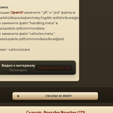
овка:
мощью
OpenIV
замените ".yft" и ".ytd" файлы в
/x64/dlcpacks/patchday1ng/dlc.rpf/x64/levels/gta5/vehicles.rpf.
 замените файл "handling.meta" в
e/update.rpf/common/data.
 замените файл "vehicles.meta "
te/update.rpf/common/data/level/gta5.
яет: carbonizzare
Видео к материалу
Смотреть на YouTube
Посмотреть
СПАСИБО ЗА ФАЙЛ!
Скачать Porsche Boxster GTS