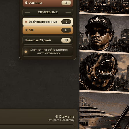
Пользователь
⬇
Скачиваний:
Saturn
31569
[0]
Админы
2
uid 44268
SandWicH
Открыть
SEAT
[1]
СЛУЖЕБНЫЕ
⏱
На сайте с 2026-07-22
Skoda
[0]
Porsche Carrera
#10
Заблокированные
6
MOD
GT [EPM]
keerik
#9
Spyker
[0]
VIP
0
Porsche
2011-01-04
Пользователь
Subaru
[0]
uid 44267
⬇
Скачиваний:
31521
Новых за 30 дней
18
⏱
На сайте с 2026-07-22
Suzuki
[0]
Alex9581
Открыть
Статистика обновляется
SsangYong
автоматически
[0]
saleh-jed
#10
Script Hook 0.5.1
#11
MOD
Tesla
BETA [1.0.7.0 +
[1]
Пользователь
EFLC 1.1.2.0]
Скрипты
2010-06-01
uid 44266
Toyota
[8]
⬇
Скачиваний:
25591
⏱
На сайте с 2026-07-21
TVR
[0]
sanya66
Открыть
Volkswagen
[6]
ZModeler 2.2.5.
#12
Volvo
[1]
MOD
build 990
Программы
ВАЗ
[6]
2011-05-27
ГАЗ
[10]
© GtaMania
⬇
Скачиваний:
25369
открыт в 2008 году
ЗАЗ
[0]
ActiveX
Открыть