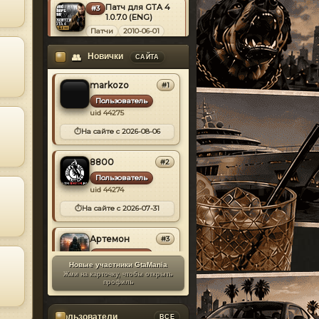
[3]
Патч для GTA 4
#3
MOD
1.0.7.0 (ENG)
Jeep
[0]
Патчи
2010-06-01
Kia
[0]
⬇
Скачиваний:
41925
Новички
👥
САЙТА
Koenigsegg
[1]
Jaxer
Открыть
markozo
Lamborghini
#1
[9]
Simple Native
#4
Пользователь
Land Rover
MOD
Trainer v6.5
[0]
uid 44275
Скрипты
2013-03-09
Lancia
[0]
⏱
На сайте с 2026-08-06
⬇
Скачиваний:
41788
Lexus
[2]
Alex9581
Открыть
8800
#2
Lincoln
[0]
Пользователь
Chikamru Real
uid 44274
#5
Lotus
[1]
MOD
Traffic v1.0
⏱
На сайте с 2026-07-31
Maserati
Скрипты
2012-06-10
[1]
⬇
Скачиваний:
41399
Maybach
[2]
Артемон
#3
Alex9581
Открыть
Пользователь
Mazda
[4]
Новые участники
GtaMania
uid 44273
Жми на карточку, чтобы открыть
McLaren
[4]
Horizon [Xbox 360]
#6
профиль
⏱
На сайте с 2026-07-31
MOD
v2.7.9.0
Mercedes-Benz
[11]
Программы
schnuffeln
#4
Пользователи
2014-05-07
ВСЕ