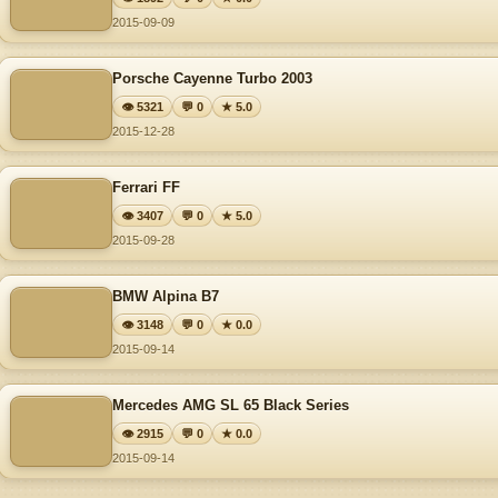
2015-09-09
Porsche Cayenne Turbo 2003
👁 5321
💬 0
★ 5.0
2015-12-28
Ferrari FF
👁 3407
💬 0
★ 5.0
2015-09-28
BMW Alpina B7
👁 3148
💬 0
★ 0.0
2015-09-14
Mercedes AMG SL 65 Black Series
👁 2915
💬 0
★ 0.0
2015-09-14