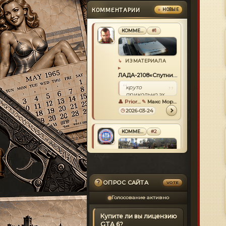
Pr3stupn1k
(37)
,
nigga707
(36)
,
Nemulbes
(44)
,
КОММЕНТАРИИ
НОВЫЕ
solnzewSWETA
(41)
,
gemdepoar
(46)
,
abdul323
(35)
,
[
Полный список
]
КОММЕНТАРИЙ
#1
ИЗ МАТЕРИАЛА
ЛАДА-2108«Спутник
»
круто
прикольно,эх
какой был
Priora508
Макс Мориссон
сайт,хорошая
2026-03-24
машинка,кто
играет еще
салам кидаю!
КОММЕНТАРИЙ
#2
ИЗ МАТЕРИАЛА
Ремастер GTA 5 и
GTA Online
?
ОПРОС САЙТА
VOTE
все тоже что и
было только
Голосование активно
трассировку
rutskoi
Viktor Rutskoi
прибавили и +
2025-05-16
Купите ли вы лицензию
GTA 6?