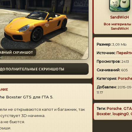
SandWicH
Все материалы 
SandWicH
Размер:
3,09 Mb
АВНЫЙ СКРИНШОТ
Источник:
Перейт
Просмотров:
2413
ДОПОЛНИТЕЛЬНЫЕ СКРИНШОТЫ
Скачиваний:
605
Категория:
Porsch
Добавлен:
2015-09
АНИЕ
11:17
he Boxster GTS для ГТА 5.
Теги:
Porsche
,
GTA
ели не открываются капот и багажник, так
Boxster
,
louping0
,
тсутствует 3D-начинка.
а не бьются.
рыши.