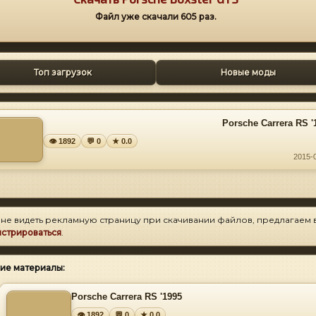
Файл уже скачали
605
раз.
Топ загрузок
Новые моды
Porsche Carrera RS '
👁 1892
💬 0
★ 0.0
2015-
 не видеть рекламную страницу при скачивании файлов, предлагаем 
истрироваться
.
ие материалы:
Porsche Carrera RS '1995
👁 1892
💬 0
★ 0.0