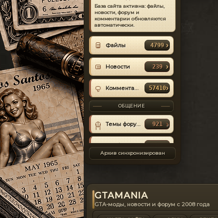
База сайта активна: файлы,
ИЗ МАТЕРИАЛА
новости, форум и
1990 Rolls-Royce
комментарии обновляются
автоматически.
Silver Spirit v1.0
тачка
кувыркучая
Файлы
4799
rutskoi
Viktor Rutskoi
2021-04-12
Новости
239
КОММЕНТАРИЙ
#6
Комментарии
57410
ОБЩЕНИЕ
ИЗ МАТЕРИАЛА
Рельефные
текстуры для
Темы форума
921
персонажей
только у
девушек или у
Сообщения
28069
всех?
Semen8347
Semen
Архив синхронизирован
2020-08-16
Объявления
5
КОММЕНТАРИЙ
#7
GTAMANIA
GTA-моды, новости и форум с 2008 года
ИЗ МАТЕРИАЛА
GTA IV: San