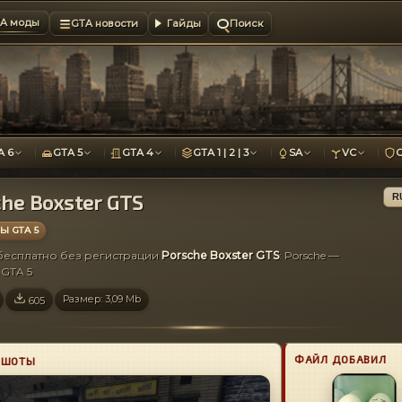
A моды
GTA новости
Гайды
Поиск
A 6
GTA 5
GTA 4
GTA 1 | 2 | 3
SA
VC
che Boxster GTS
R
 GTA 5
 бесплатно без регистрации
Porsche Boxster GTS
: Porsche —
GTA 5
Размер: 3,09 Mb
605
ФАЙЛ ДОБАВИЛ
НШОТЫ