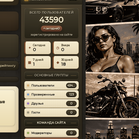
Mercury
[0]
Пользователь
⬇
Скачиваний:
33450
Mitsubishi
[0]
uid 44272
ВСЕГО ПОЛЬЗОВАТЕЛЕЙ
Alex9581
Открыть
43590
⏱
На сайте с 2026-07-31
Mini Cooper
[0]
Nissan
Criminal Russia
0
+ сегодня
#7
[4]
Lasce87
#5
MOD
RAGE v1.4.1 [Final]
зарегистрировано на сайте
Oldsmobile
[0]
Ландшафт
Пользователь
uid 44271
2014-02-24
Сегодня
Вчера
Opel
✦
◷
[0]
0
0
⏱
На сайте с 2026-07-29
⬇
Скачиваний:
32779
Pagani
[1]
7 дней
30 дней
Alex9581
Открыть
▦
◆
1
18
9zardd
 рейтингу
Peugeot
#6
[0]
Пользователь
Open IV.0.9.2.250
#8
Plymouth
ОСНОВНЫЕ ГРУППЫ
[0]
uid 44270
MOD
Программы
Pontiac
[2]
Пользователи
43459
⏱
На сайте с 2026-07-26
2011-07-01
Porsche
[9]
Проверенные
123
⬇
Скачиваний:
32651
hayabusa
#7
ные
Renault
uzumachi
Друзья
Открыть
0
[1]
Пользователь
uid 44269
Rolls-Royce
Гости
0
[0]
XLiveLess 0.999-
#9
⏱
На сайте с 2026-07-24
MOD
beta7 [1.0.7.0 +
Saab
[0]
КОМАНДА САЙТА
EfLC 1.1.2.0]
Программы
Saleen
[0]
2010-06-01
thenatureman
#8
Модераторы
0