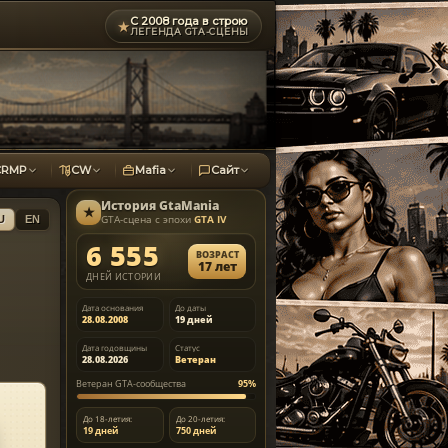
С 2008 года в строю
★
ЛЕГЕНДА GTA-СЦЕНЫ
CRMP
CW
Mafia
Сайт
История
GtaMania
★
GTA-сцена с эпохи
GTA IV
U
EN
6 555
ВОЗРАСТ
17 лет
ДНЕЙ ИСТОРИИ
Дата основания
До даты
28.08.2008
19 дней
Дата годовщины
Статус
28.08.2026
Ветеран
Ветеран GTA-сообщества
95%
До 18-летия:
До 20-летия:
19 дней
750 дней