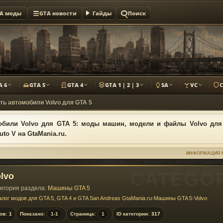
A моды
GTA новости
Гайды
Поиск
A 6
GTA 5
GTA 4
GTA 1 | 2 | 3
SA
VC
ть автомобили Volvo для GTA 5
обили Volvo для GTA 5: моды машин, модели и файлы Volvo для
uto V на GtaMania.ru.
ИНФОРМАЦИЯ 
lvo
егория раздела:
Машины GTA 5
алог модов для GTA 5, GTA 4 и GTA San Andreas GtaMania.ru
›
Машины GTA 5
›
Volvo
ов:
1
Показано:
1-1
Страница:
1
ID категории:
317