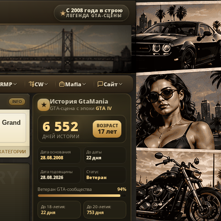
С 2008 года в строю
★
ЛЕГЕНДА GTA-СЦЕНЫ
CRMP
CW
Mafia
Сайт
История
GtaMania
INFO
★
GTA-сцена с эпохи
GTA IV
6 552
 Grand
ВОЗРАСТ
17 лет
ДНЕЙ ИСТОРИИ
Дата основания
До даты
КАТЕГОРИИ
28.08.2008
22 дня
Дата годовщины
Статус
28.08.2026
Ветеран
Ветеран GTA-сообщества
94%
До 18-летия:
До 20-летия:
22 дня
753 дня