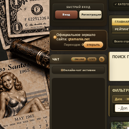
✓ КАТЕГО
БЫСТРЫЙ ВХОД
Вход
Регистрация
ГЛАВНАЯ
РЕЙТИН
Официальное зеркало
сайта:
gtamania.net
Всего стр
Переходов:
0
открыть
ПОИСК 
↻
ЧАТ
ONLINE
LIVE
Онлайн-чат активен
ФИЛЬТР
Дате
·
Н