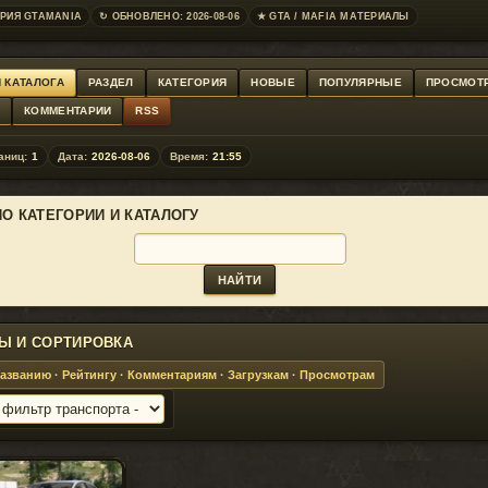
РИЯ GTAMANIA
↻ ОБНОВЛЕНО: 2026-08-06
★ GTA / MAFIA МАТЕРИАЛЫ
 КАТАЛОГА
РАЗДЕЛ
КАТЕГОРИЯ
НОВЫЕ
ПОПУЛЯРНЫЕ
ПРОСМОТ
Г
КОММЕНТАРИИ
RSS
аниц:
1
Дата:
2026-08-06
Время:
21:55
ПО КАТЕГОРИИ И КАТАЛОГУ
Ы И СОРТИРОВКА
азванию
·
Рейтингу
·
Комментариям
·
Загрузкам
·
Просмотрам