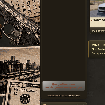
Volvo S6
0
506
Volvo
— к
San Andr
быстрее 
Для добавления
необходима авторизация
Общение игроков
GtaMania