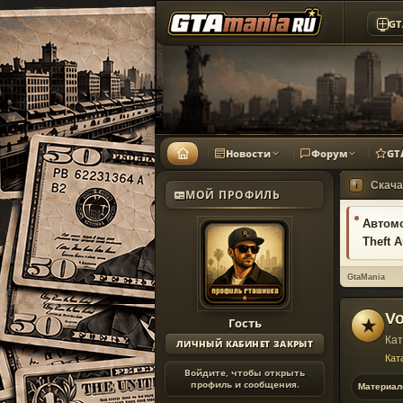
GT
Новости
Форум
GT
Скача
i
МОЙ ПРОФИЛЬ
Автом
Theft A
GtaMania
Vo
Гость
★
Кат
ЛИЧНЫЙ КАБИНЕТ ЗАКРЫТ
Кат
Войдите, чтобы открыть
профиль и сообщения.
Материал