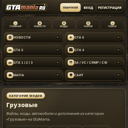
ВХОД
РЕГИСТРАЦИЯ
ОБЫЧНАЯ
⌂
★
⬇
☰
⌕
ГЛАВНАЯ
НОВОСТИ
МОДЫ
ФОРУМ
ПОИСК
📰
★
НОВОСТИ
GTA 6
›
›
🚗
🏙
GTA 5
GTA 4
›
›
🧱
🌴
GTA 1 | 2 | 3
SA / VC / CRMP / CW
›
›
💼
🛡
MAFIA
САЙТ
›
›
КАТЕГОРИЯ МОДОВ
Грузовые
Файлы, моды, автомобили и дополнения из категории
«Грузовые» на GtaMania.