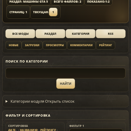
РАЗДЕЛ: МАШИНЫ GTA 5
ВСЕГО ФАЙЛОВ: 2
ПОКАЗАНО:
1-2
СТРАНИЦ: 1
ТЕКУЩАЯ:
1
ВСЕ МОДЫ
РАЗДЕЛ
КАТЕГОРИЯ
RSS
НОВЫЕ
ЗАГРУЗКИ
ПРОСМОТРЫ
КОММЕНТАРИИ
РЕЙТИНГ
ПОИСК ПО КАТЕГОРИИ
Категории модуля
Открыть список
ФИЛЬТР И СОРТИРОВКА
СОРТИРОВКА
ФИЛЬТР 1
ДАТЕ
·
НАЗВАНИЮ
·
РЕЙТИНГУ
·