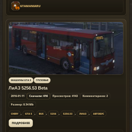
GTAMANIARU
МАШИНЫ GTA 5
ГРУЗОВЫЕ
ЛиАЗ 5256.53 Beta
2016-01-11
Скачали: 616
Просмотров: 4143
Комментариев: 2
Размер: 8.54 Mb
,
,
,
,
,
,
CHERY
GTA 5
BUS
5256
5256.53
ЛИАЗ
АВТОБУС
ПОДРОБНЕЕ