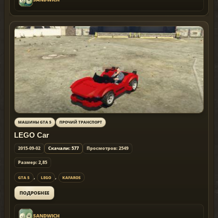
МАШИНЫ GTA 5
ПРОЧИЙ ТРАНСПОРТ
LEGO Car
2015-09-02
Скачали: 577
Просмотров: 2549
Размер: 2,85
,
,
GTA 5
LEGO
KAFAROS
ПОДРОБНЕЕ
SANDWICH