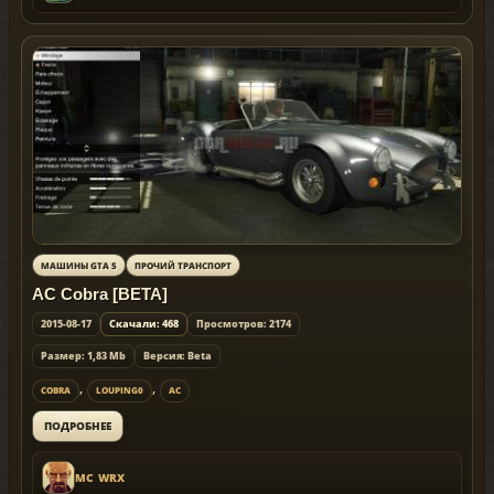
МАШИНЫ GTA 5
ПРОЧИЙ ТРАНСПОРТ
AC Cobra [BETA]
2015-08-17
Скачали: 468
Просмотров: 2174
Размер: 1,83 Mb
Версия: Beta
,
,
COBRA
LOUPING0
AC
ПОДРОБНЕЕ
MC_WRX