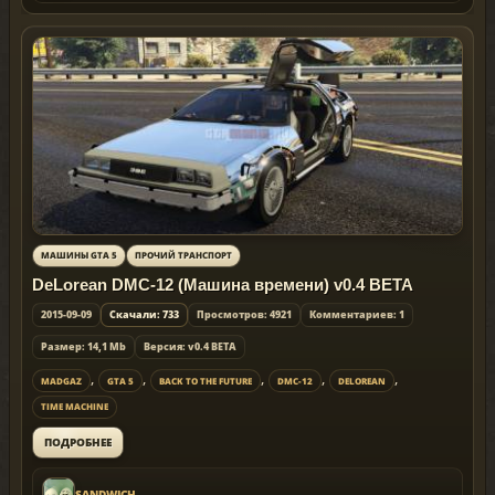
МАШИНЫ GTA 5
ПРОЧИЙ ТРАНСПОРТ
DeLorean DMC-12 (Машина времени) v0.4 BETA
2015-09-09
Скачали: 733
Просмотров: 4921
Комментариев: 1
Размер: 14,1 Mb
Версия: v0.4 BETA
,
,
,
,
,
MADGAZ
GTA 5
BACK TO THE FUTURE
DMC-12
DELOREAN
TIME MACHINE
ПОДРОБНЕЕ
SANDWICH