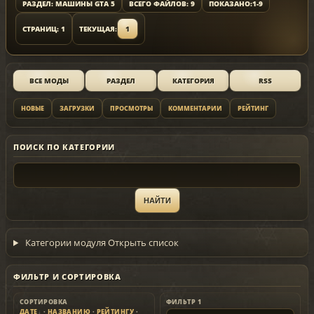
РАЗДЕЛ: МАШИНЫ GTA 5
ВСЕГО ФАЙЛОВ: 9
ПОКАЗАНО:
1-9
СТРАНИЦ: 1
ТЕКУЩАЯ:
1
ВСЕ МОДЫ
РАЗДЕЛ
КАТЕГОРИЯ
RSS
НОВЫЕ
ЗАГРУЗКИ
ПРОСМОТРЫ
КОММЕНТАРИИ
РЕЙТИНГ
ПОИСК ПО КАТЕГОРИИ
Категории модуля
Открыть список
ФИЛЬТР И СОРТИРОВКА
СОРТИРОВКА
ФИЛЬТР 1
ДАТЕ
·
НАЗВАНИЮ
·
РЕЙТИНГУ
·