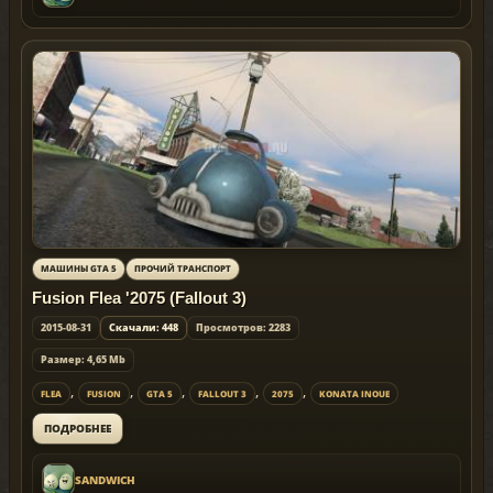
МАШИНЫ GTA 5
ПРОЧИЙ ТРАНСПОРТ
Fusion Flea '2075 (Fallout 3)
2015-08-31
Скачали: 448
Просмотров: 2283
Размер: 4,65 Mb
,
,
,
,
,
FLEA
FUSION
GTA 5
FALLOUT 3
2075
KONATA INOUE
ПОДРОБНЕЕ
SANDWICH