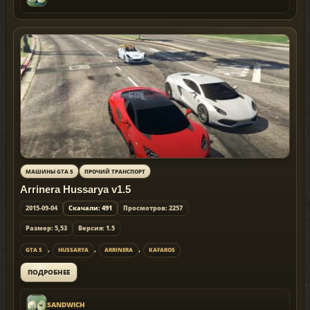
МАШИНЫ GTA 5
ПРОЧИЙ ТРАНСПОРТ
Arrinera Hussarya v1.5
2015-09-04
Скачали: 491
Просмотров: 2257
Размер: 5,53
Версия: 1.5
,
,
,
GTA 5
HUSSARYA
ARRINERA
KAFAROS
ПОДРОБНЕЕ
SANDWICH