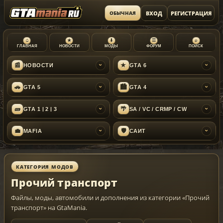
ВХОД
РЕГИСТРАЦИЯ
ОБЫЧНАЯ
⌂
★
⬇
☰
⌕
ГЛАВНАЯ
НОВОСТИ
МОДЫ
ФОРУМ
ПОИСК
📰
★
НОВОСТИ
GTA 6
›
›
🚗
🏙
GTA 5
GTA 4
›
›
🧱
🌴
GTA 1 | 2 | 3
SA / VC / CRMP / CW
›
›
💼
🛡
MAFIA
САЙТ
›
›
КАТЕГОРИЯ МОДОВ
Прочий транспорт
Файлы, моды, автомобили и дополнения из категории «Прочий
транспорт» на GtaMania.