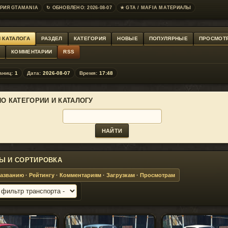
РИЯ GTAMANIA
↻ ОБНОВЛЕНО: 2026-08-07
★ GTA / MAFIA МАТЕРИАЛЫ
 КАТАЛОГА
РАЗДЕЛ
КАТЕГОРИЯ
НОВЫЕ
ПОПУЛЯРНЫЕ
ПРОСМОТ
Г
КОММЕНТАРИИ
RSS
аниц:
1
Дата:
2026-08-07
Время:
17:48
ПО КАТЕГОРИИ И КАТАЛОГУ
Ы И СОРТИРОВКА
азванию
·
Рейтингу
·
Комментариям
·
Загрузкам
·
Просмотрам