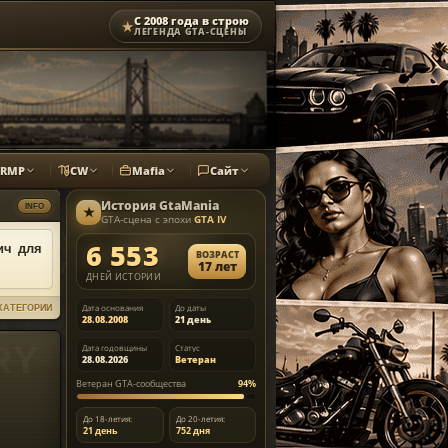
С 2008 года в строю
★
ЛЕГЕНДА GTA-СЦЕНЫ
CRMP
CW
Mafia
Сайт
История
GtaMania
INFO
★
GTA-сцена с эпохи
GTA IV
6 553
ич для
ВОЗРАСТ
17 лет
ДНЕЙ ИСТОРИИ
Дата основания
До даты
КАТЕГОРИИ
28.08.2008
21 день
Дата годовщины
Статус
28.08.2026
Ветеран
Ветеран GTA-сообщества
94%
До 18-летия:
До 20-летия:
21 день
752 дня