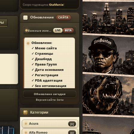
Скоро годовщина
GtaMania
!
Обновление
САЙТА
РЫ
Важные изменения
LIVE
BETA
Обновлено:
✓ Меню сайта
✓ Страницы
✓ Дашборд
✓ Права Групп
✓ Дата основания
✓ Регистрация
✓ PDA адаптация
✓ Seo оптимизация
✓ Защита сайта
Обновлено сегодня
✓ Загрузка страниц
Версия сайта:
beta
✓ Моды
✓ Главная
Категории
✓ Репутация
✓ Золотой коммент
✓ Футер
Acura
[0]
✓ Форум
Alfa Romeo
[0]