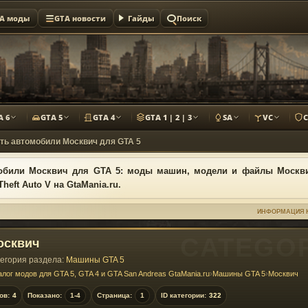
A моды
GTA новости
Гайды
Поиск
A 6
GTA 5
GTA 4
GTA 1 | 2 | 3
SA
VC
ть автомобили Москвич для GTA 5
обили Москвич для GTA 5: моды машин, модели и файлы Москв
Theft Auto V на GtaMania.ru.
ИНФОРМАЦИЯ 
осквич
егория раздела:
Машины GTA 5
алог модов для GTA 5, GTA 4 и GTA San Andreas GtaMania.ru
›
Машины GTA 5
›
Москвич
ов:
4
Показано:
1-4
Страница:
1
ID категории:
322