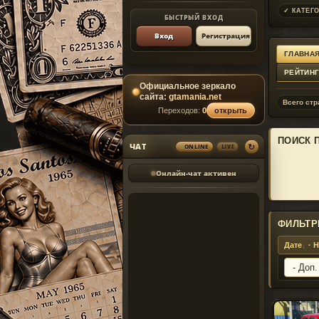
✓ КАТЕГО
БЫСТРЫЙ ВХОД
Вход
Регистрация
ГЛАВНАЯ
РЕЙТИН
Официальное зеркало
сайта:
gtamania.net
Всего стр
Переходов:
0
открыть
ПОИСК 
↻
ЧАТ
ONLINE
LIVE
Онлайн-чат активен
ФИЛЬТР
Дате
·
Н