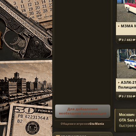
МЗМА М
0
482
АЗЛК-2
Полици
0
558
Для добавления
необходима авторизация
Москвич
GTA San 
Общение игроков
GtaMania
быстрее 