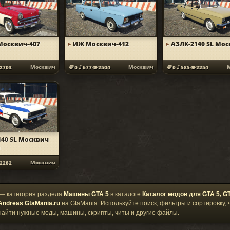
осквич-407
ИЖ Москвич-412
АЗЛК-2140 SL Мо
Москвич
Москвич
2703
0
677
2504
0
585
2254
140 SL Москвич
я
Москвич
2282
— категория раздела
Машины GTA 5
в каталоге
Каталог модов для GTA 5, GT
Andreas GtaMania.ru
на GtaMania. Используйте поиск, фильтры и сортировку,
найти нужные моды, машины, скрипты, читы и другие файлы.