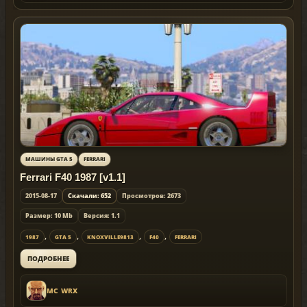
МАШИНЫ GTA 5
FERRARI
Ferrari F40 1987 [v1.1]
2015-08-17
Скачали: 652
Просмотров: 2673
Размер: 10 Mb
Версия: 1.1
,
,
,
,
1987
GTA 5
KNOXVILLE9813
F40
FERRARI
ПОДРОБНЕЕ
MC_WRX