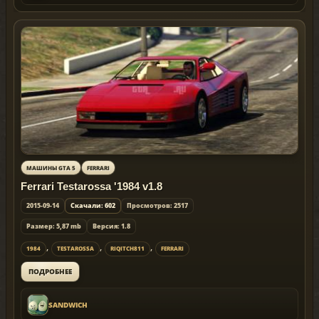
МАШИНЫ GTA 5
FERRARI
Ferrari Testarossa '1984 v1.8
2015-09-14
Скачали: 602
Просмотров: 2517
Размер: 5,87 mb
Версия: 1.8
,
,
,
1984
TESTAROSSA
RIQITCH811
FERRARI
ПОДРОБНЕЕ
SANDWICH