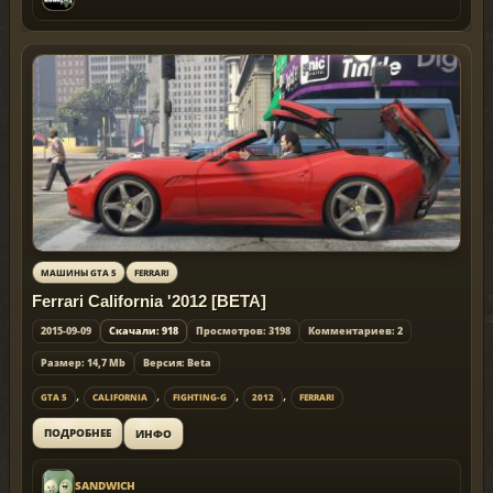
МАШИНЫ GTA 5
FERRARI
Ferrari California '2012 [BETA]
2015-09-09
Скачали: 918
Просмотров: 3198
Комментариев: 2
Размер: 14,7 Mb
Версия: Beta
,
,
,
,
GTA 5
CALIFORNIA
FIGHTING-G
2012
FERRARI
ИНФО
ПОДРОБНЕЕ
SANDWICH