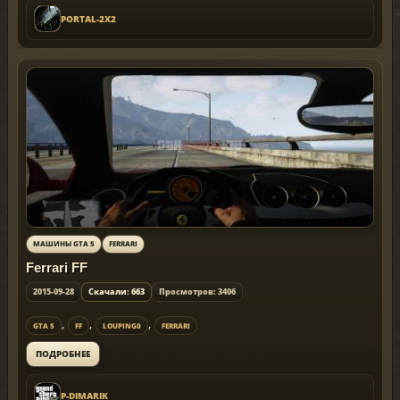
PORTAL-2X2
МАШИНЫ GTA 5
FERRARI
Ferrari FF
2015-09-28
Скачали: 663
Просмотров: 3406
,
,
,
GTA 5
FF
LOUPING0
FERRARI
ПОДРОБНЕЕ
P-DIMARIK