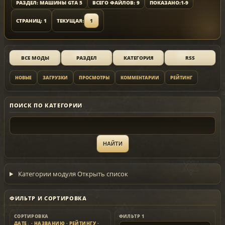
РАЗДЕЛ: МАШИНЫ GTA 5
ВСЕГО ФАЙЛОВ: 9
ПОКАЗАНО:
1-9
СТРАНИЦ: 1
ТЕКУЩАЯ:
1
ВСЕ МОДЫ
РАЗДЕЛ
КАТЕГОРИЯ
RSS
НОВЫЕ
ЗАГРУЗКИ
ПРОСМОТРЫ
КОММЕНТАРИИ
РЕЙТИНГ
ПОИСК ПО КАТЕГОРИИ
Категории модуля
Открыть список
ФИЛЬТР И СОРТИРОВКА
СОРТИРОВКА
ФИЛЬТР 1
ДАТЕ
·
НАЗВАНИЮ
·
РЕЙТИНГУ
·