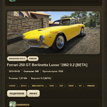
МАШИНЫ GTA 5
FERRARI
Ferrari 250 GT Berlinetta Lusso '1962 0.2 [BETA]
2015-09-09
Скачали: 545
Просмотров: 1930
Размер: 7,87 Mb
Версия: 0.2 [BETA]
,
,
,
,
,
,
,
LUSSO
GTA 5
BERLINETTA
1962
250
DMN
GT
FERRARI
ИНФО
ПОДРОБНЕЕ
SANDWICH