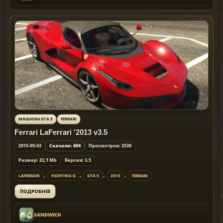
МАШИНЫ GTA 5
FERRARI
Ferrari LaFerrari '2013 v3.5
2015-09-03
Скачали: 604
Просмотров: 2538
Размер: 22,1 Mb
Версия: 3.5
,
,
,
,
LAFERRARI
FIGHTING-G
GTA 5
2013
FERRARI
ПОДРОБНЕЕ
SANDWICH