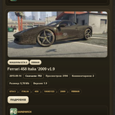
МАШИНЫ GTA 5
FERRARI
Ferrari 458 Italia '2009 v1.9
2015-09-14
Скачали: 753
Просмотров: 3194
Комментариев: 2
Размер: 9,78 Mb
Версия: 1.9
,
,
,
,
,
GTA 5
ITALIA
458
VANS123
2009
FERRARI
ПОДРОБНЕЕ
SANDWICH