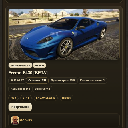
МАШИНЫ GTA 5
FERRARI
Ferrari F430 [BETA]
2015-08-17
Скачали: 553
Просмотров: 2539
Комментариев: 2
Размер: 15 Mb
Версия: 0.1
,
,
,
F430
GTA 5
KNOXVILLE9813
FERRARI
ПОДРОБНЕЕ
MC_WRX