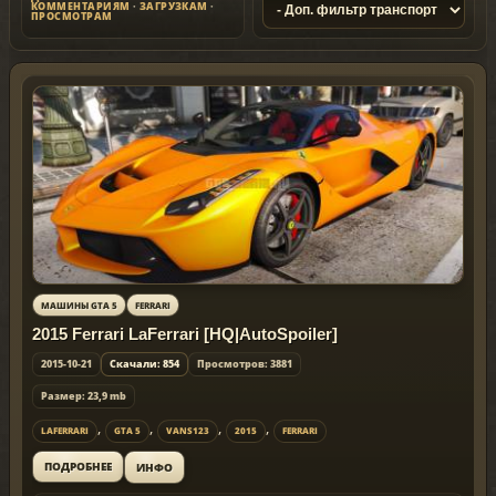
КОММЕНТАРИЯМ
·
ЗАГРУЗКАМ
·
ПРОСМОТРАМ
МАШИНЫ GTA 5
FERRARI
2015 Ferrari LaFerrari [HQ|AutoSpoiler]
2015-10-21
Скачали: 854
Просмотров: 3881
Размер: 23,9 mb
,
,
,
,
LAFERRARI
GTA 5
VANS123
2015
FERRARI
ИНФО
ПОДРОБНЕЕ