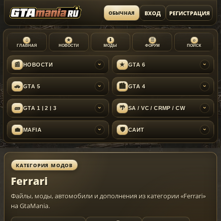
ВХОД
РЕГИСТРАЦИЯ
ОБЫЧНАЯ
⌂
★
⬇
☰
⌕
ГЛАВНАЯ
НОВОСТИ
МОДЫ
ФОРУМ
ПОИСК
📰
★
НОВОСТИ
GTA 6
›
›
🚗
🏙
GTA 5
GTA 4
›
›
🧱
🌴
GTA 1 | 2 | 3
SA / VC / CRMP / CW
›
›
💼
🛡
MAFIA
САЙТ
›
›
КАТЕГОРИЯ МОДОВ
Ferrari
Файлы, моды, автомобили и дополнения из категории «Ferrari»
на GtaMania.