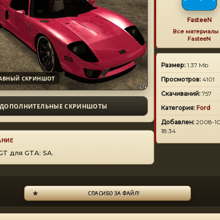
FasteeN
Все материалы 
FasteeN
Размер:
1.37 Mb
АВНЫЙ СКРИНШОТ
Просмотров:
4101
Скачиваний:
757
ДОПОЛНИТЕЛЬНЫЕ СКРИНШОТЫ
Категория:
Ford
Добавлен:
2008-10
18:34
АНИЕ
GT для GTA: SA.
СПАСИБО ЗА ФАЙЛ!