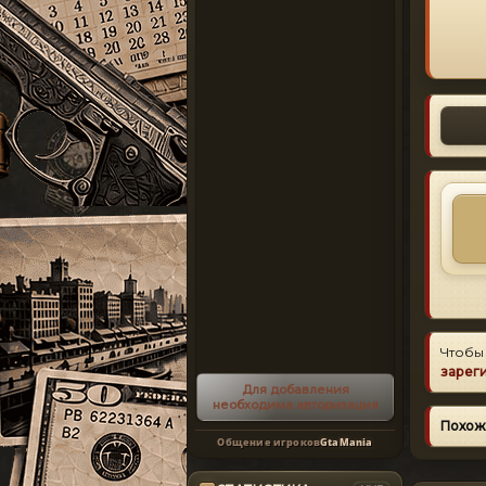
Чтобы
зарег
Для добавления
необходима авторизация
Похож
Общение игроков
GtaMania