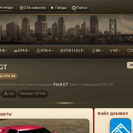
A моды
GTA новости
Гайды
Поиск
A 6
GTA 5
GTA 4
GTA 1 | 2 | 3
SA
VC
 GT
R
 GTA SA
 бесплатно без регистрации
Ford GT
: Ford — Машины GTA SA
Размер: 1.37 Mb
757
ФАЙЛ ДОБАВИЛ
НШОТЫ