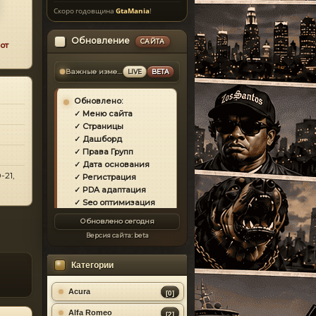
Скоро годовщина
GtaMania
!
Обновление
САЙТА
от
Важные изменения
LIVE
BETA
Обновлено:
✓ Меню сайта
✓ Страницы
✓ Дашборд
✓ Права Групп
✓ Дата основания
-21,
✓ Регистрация
✓ PDA адаптация
✓ Seo оптимизация
✓ Защита сайта
Обновлено сегодня
✓ Загрузка страниц
Версия сайта:
beta
✓ Моды
✓ Главная
Категории
✓ Репутация
✓ Золотой коммент
✓ Футер
Acura
[0]
✓ Форум
Alfa Romeo
[2]