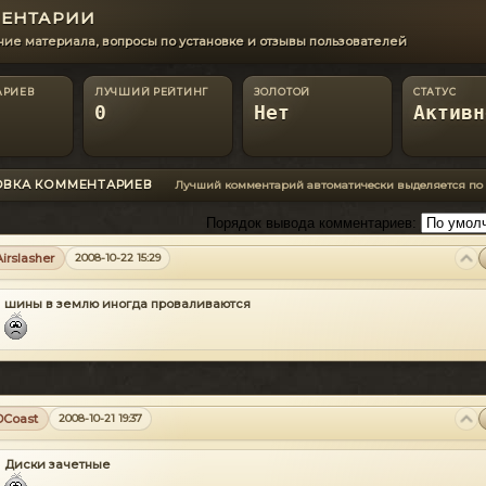
ЕНТАРИИ
ие материала, вопросы по установке и отзывы пользователей
АРИЕВ
ЛУЧШИЙ РЕЙТИНГ
ЗОЛОТОЙ
СТАТУС
0
Нет
Активн
ОВКА КОММЕНТАРИЕВ
Лучший комментарий автоматически выделяется по
Порядок вывода комментариев:
Airslasher
2008-10-22 15:29
шины в землю иногда проваливаются
DCoast
2008-10-21 19:37
Диски зачетные