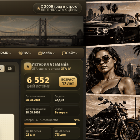
С 2008 года в строю
★
ЛЕГЕНДА GTA-СЦЕНЫ
CRMP
CW
Mafia
Сайт
История
GtaMania
★
GTA-сцена с эпохи
GTA IV
U
EN
6 552
ВОЗРАСТ
17 лет
ДНЕЙ ИСТОРИИ
Дата основания
До даты
28.08.2008
22 дня
Дата годовщины
Статус
28.08.2026
Ветеран
Ветеран GTA-сообщества
94%
До 18-летия:
До 20-летия:
22 дня
753 дня