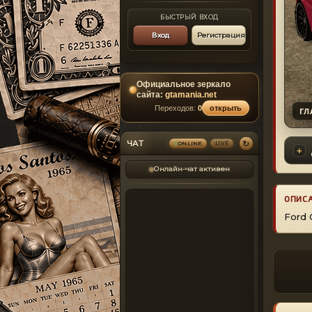
БЫСТРЫЙ ВХОД
Вход
Регистрация
Официальное зеркало
сайта:
gtamania.net
Переходов:
0
открыть
ГЛ
↻
ЧАТ
ONLINE
LIVE
Онлайн-чат активен
ОПИС
Ford 