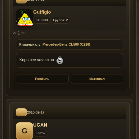
Guffigio
ID: 8633
Группа: 2
1
К материалу:
Mercedes-Benz CL500 (C216)
Хорошее качество.
Профиль
Материал
#3
2010-02-17
UGAN
G
Гость