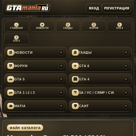
ВХОД
РЕГИСТРАЦИЯ
⌂
★
G
☰
6
ГЛАВНАЯ
НОВОСТИ
ГАЙДЫ
ФОРУМ
GTA 6
5
GTA 5
📰
📘
НОВОСТИ
ГАЙДЫ
›
›
💬
★
ФОРУМ
GTA 6
›
›
🚗
🏙
GTA 5
GTA 4
›
›
🧱
🌴
GTA 1 | 2 | 3
SA / VC / CRMP / CW
›
›
💼
🛡
MAFIA
САЙТ
›
›
ФАЙЛ КАТАЛОГА