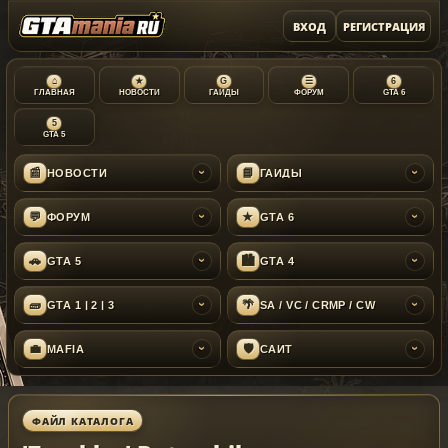
ВХОД
РЕГИСТРАЦИЯ
⌂
★
G
☰
6
ГЛАВНАЯ
НОВОСТИ
ГАЙДЫ
ФОРУМ
GTA 6
5
GTA 5
📰
📘
НОВОСТИ
ГАЙДЫ
›
›
💬
★
ФОРУМ
GTA 6
›
›
🚗
🏙
GTA 5
GTA 4
›
›
🧱
🌴
GTA 1 | 2 | 3
SA / VC / CRMP / CW
›
›
💼
🛡
MAFIA
САЙТ
›
›
ФАЙЛ КАТАЛОГА