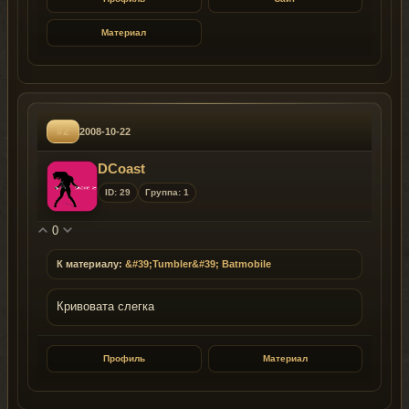
Материал
#2
2008-10-22
DCoast
ID: 29
Группа: 1
0
К материалу:
&#39;Tumbler&#39; Batmobile
Кривовата слегка
Профиль
Материал