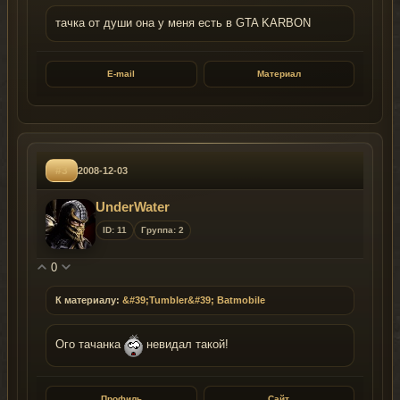
тачка от души она у меня есть в GTA KARBON
E-mail
Материал
#3
2008-12-03
UnderWater
ID: 11
Группа: 2
0
К материалу:
&#39;Tumbler&#39; Batmobile
Ого тачанка
невидал такой!
Профиль
Сайт