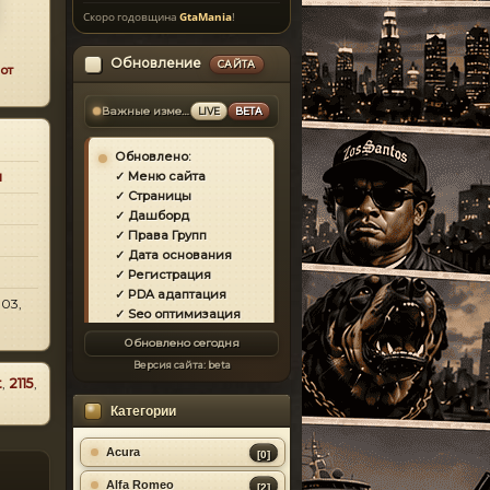
Скоро годовщина
GtaMania
!
Обновление
САЙТА
от
Важные изменения
LIVE
BETA
Обновлено:
и
✓ Меню сайта
✓ Страницы
✓ Дашборд
✓ Права Групп
✓ Дата основания
✓ Регистрация
✓ PDA адаптация
-03,
✓ Seo оптимизация
✓ Защита сайта
Обновлено сегодня
✓ Загрузка страниц
Версия сайта:
beta
✓ Моды
t
,
2115
,
✓ Главная
Категории
✓ Репутация
✓ Золотой коммент
✓ Футер
Acura
[0]
✓ Форум
Alfa Romeo
[2]