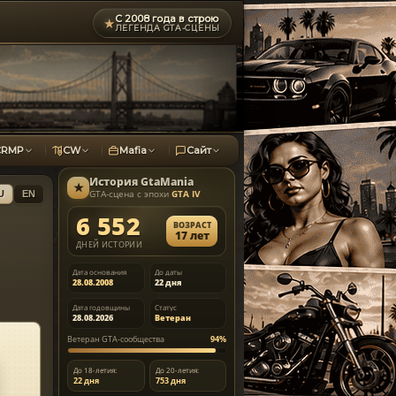
С 2008 года в строю
★
ЛЕГЕНДА GTA-СЦЕНЫ
CRMP
CW
Mafia
Сайт
История
GtaMania
★
GTA-сцена с эпохи
GTA IV
U
EN
6 552
ВОЗРАСТ
17 лет
ДНЕЙ ИСТОРИИ
Дата основания
До даты
28.08.2008
22 дня
Дата годовщины
Статус
28.08.2026
Ветеран
Ветеран GTA-сообщества
94%
До 18-летия:
До 20-летия:
22 дня
753 дня