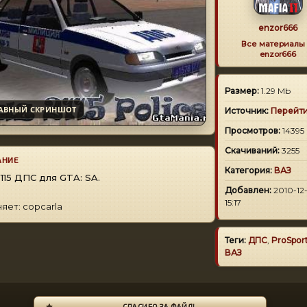
enzor666
Все материалы 
enzor666
Размер:
1.29 Mb
АВНЫЙ СКРИНШОТ
Источник:
Перейт
Просмотров:
14395
Скачиваний:
3255
АНИЕ
Категория:
ВАЗ
115 ДПС для GTA: SA.
Добавлен:
2010-12
15:17
яет: copcarla
Теги:
ДПС
,
ProSpor
ВАЗ
СПАСИБО ЗА ФАЙЛ!