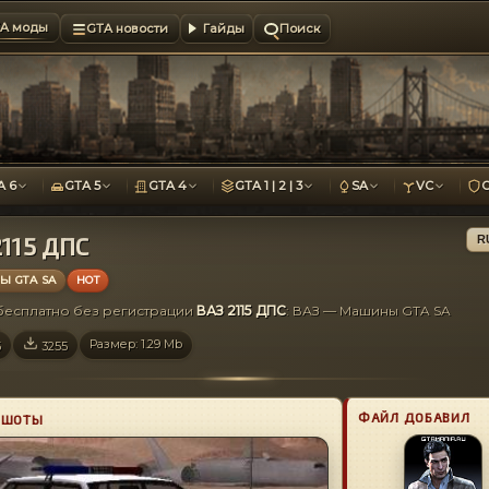
A моды
GTA новости
Гайды
Поиск
A 6
GTA 5
GTA 4
GTA 1 | 2 | 3
SA
VC
2115 ДПС
R
 GTA SA
HOT
 бесплатно без регистрации
ВАЗ 2115 ДПС
: ВАЗ — Машины GTA SA
Размер: 1.29 Mb
5
3255
ФАЙЛ ДОБАВИЛ
НШОТЫ