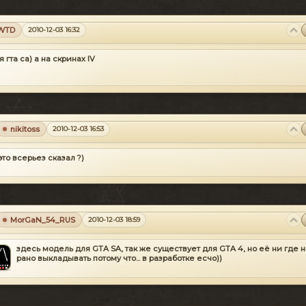
WTD
2010-12-03 16:32
я гта са) а на скринах IV
nikitoss
2010-12-03 16:53
это всерьез сказал ?)
MorGaN_54_RUS
2010-12-03 18:59
здесь модель для GTA SA, так же существует для GTA 4, но её ни где н
рано выкладывать потому что... в разработке есчо))