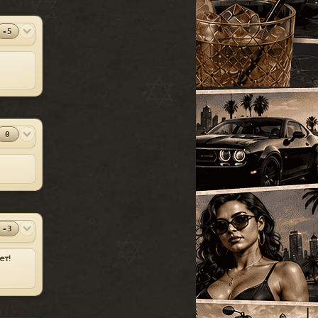
SparkIV 0.6.8
#13
MOD
[1.0.7.0 + EFLC
-5
1.1.2.0]
Программы
2010-06-07
⬇
Скачиваний:
23528
SandWicH
Открыть
Оригинальный
#14
MOD
vehicles.img
0
Прочие
2009-12-30
⬇
Скачиваний:
23137
Temsnik
Открыть
Патч для GTA 4
#15
MOD
1.0.6.0 (RUS)
-3
Патчи
2010-04-20
⬇
Скачиваний:
22911
ет!
BURTON
Открыть
Патч 1.0.3.1 для
#16
MOD
GTA 4 / GTA IV