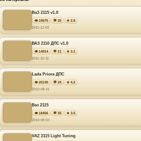
ВаЗ 2115 v1.0
👁 15675
💬 25
★ 2.9
2011-12-02
ВАЗ 2110 ДПС v1.0
👁 14814
💬 11
★ 3.1
2011-10-11
Lada Priora ДПС
👁 20140
💬 24
★ 4.2
2010-08-31
Ваз 2115
👁 18456
💬 35
★ 3.5
2010-08-03
VAZ 2115 Light Tuning