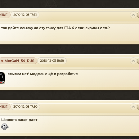
M1KE
2010-12-03 17:51
так дайте ссылку на ету тачку для ГТА 4 если скрины есть?
MorGaN_54_RUS
2010-12-03 18:58
ссылки нет! модель ещё в разработке
M1KE
2010-12-03 17:50
Школота ваще дает