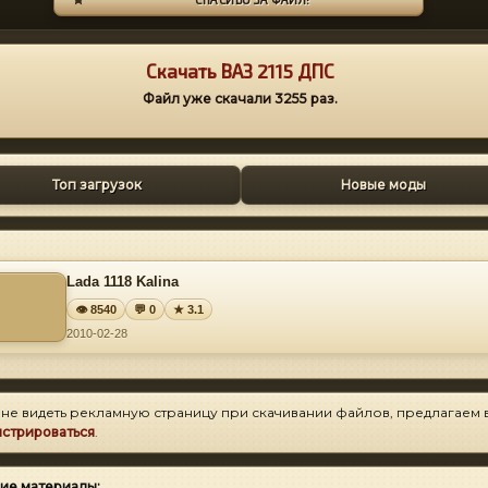
Скачать ВАЗ 2115 ДПС
Файл уже скачали
3255
раз.
Топ загрузок
Новые моды
Lada 1118 Kalina
👁 8540
💬 0
★ 3.1
2010-02-28
 не видеть рекламную страницу при скачивании файлов, предлагаем 
истрироваться
.
ие материалы: