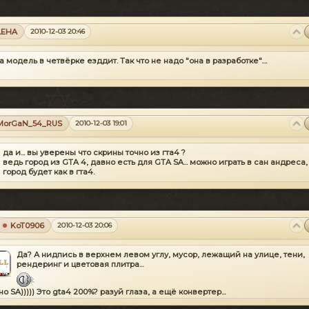
LEHA
2010-12-03 20:46
а модель в четвёрке езддит. Так что не надо "она в разработке"....
MorGaN_54_RUS
2010-12-03 19:01
да и... вы уверены что скрины точно из гта4 ?
ведь город из GTA 4, давно есть для GTA SA... можно играть в сан андреса,
город будет как в гта4.
KoT0906
2010-12-03 20:06
Да? А нидпись в верхнем левом углу, мусор, лежащий на улице, тени,
рендеринг и цветовая плитра...
но SA))))) Это gta4 200%? разуй глаза, а ещё конвертер...