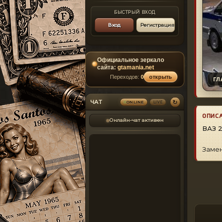
БЫСТРЫЙ ВХОД
Вход
Регистрация
Официальное зеркало
сайта:
gtamania.net
Переходов:
0
открыть
ГЛ
↻
ЧАТ
LIVE
ONLINE
ОПИС
Онлайн-чат активен
ВАЗ 2
Замен