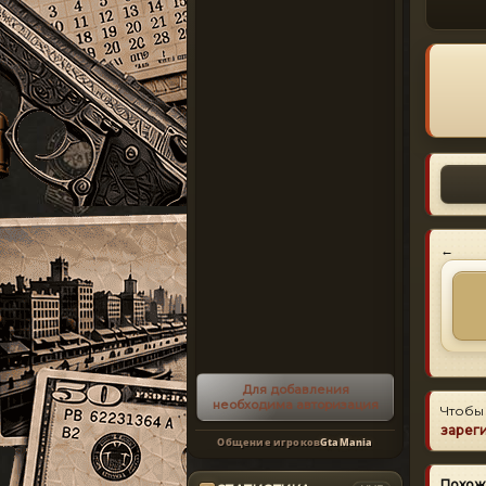
←
Для добавления
необходима авторизация
Чтобы
зарег
Общение игроков
GtaMania
Похож