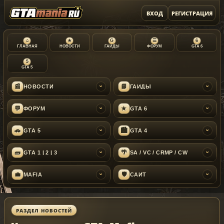
ВХОД
РЕГИСТРАЦИЯ
⌂
★
G
☰
6
ГЛАВНАЯ
НОВОСТИ
ГАЙДЫ
ФОРУМ
GTA 6
5
GTA 5
📰
📘
НОВОСТИ
ГАЙДЫ
›
›
💬
★
ФОРУМ
GTA 6
›
›
🚗
🏙
GTA 5
GTA 4
›
›
🧱
🌴
GTA 1 | 2 | 3
SA / VC / CRMP / CW
›
›
💼
🛡
MAFIA
САЙТ
›
›
РАЗДЕЛ НОВОСТЕЙ