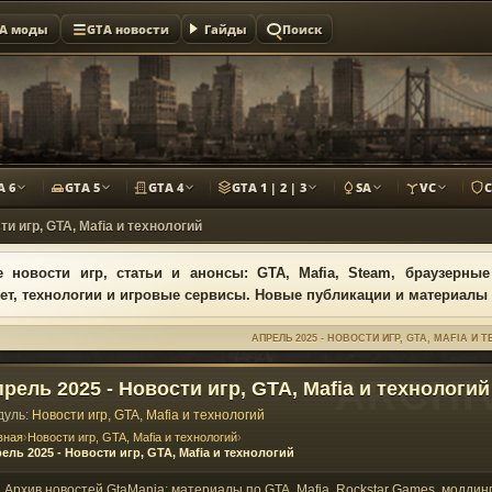
A моды
GTA новости
Гайды
Поиск
A 6
GTA 5
GTA 4
GTA 1 | 2 | 3
SA
VC
ти игр, GTA, Mafia и технологий
 новости игр, статьи и анонсы: GTA, Mafia, Steam, браузерные
ет, технологии и игровые сервисы. Новые публикации и материалы
АПРЕЛЬ 2025 - НОВОСТИ ИГР, GTA, MAFIA И 
рель 2025 - Новости игр, GTA, Mafia и технологий
дуль:
Новости игр, GTA, Mafia и технологий
вная
›
Новости игр, GTA, Mafia и технологий
›
ель 2025 - Новости игр, GTA, Mafia и технологий
Архив новостей GtaMania: материалы по GTA, Mafia, Rockstar Games, моддинг