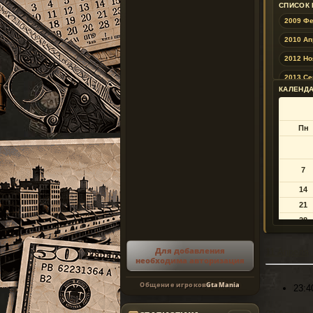
СПИСОК
2009 Ф
2010 Ап
2012 Но
2013 Се
КАЛЕНДА
2018 И
2019 Ян
Пн
2019 Ав
2020 М
7
2021 Ф
14
2021 Ав
21
2022 Ма
28
2022 Де
2023 И
Для добавления
11 Апреля,
необходима авторизация
2023 Де
Общение игроков
GtaMania
2024 И
23:4
2025 Ян