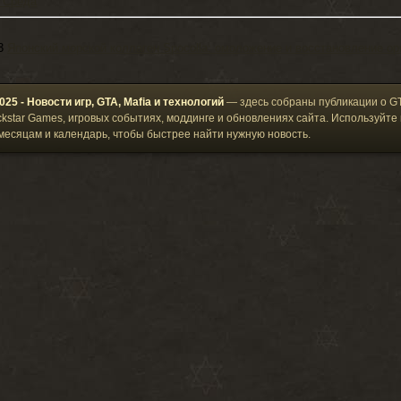
, Среда
юль
2025 Август
2025 Сентябрь
2025 Октябрь
2025 Ноябрь
2025 Декабр
варь
2026 Февраль
2026 Март
2026 Апрель
2026 Май
2026 Июнь
3
Японский морской коллаген Spocolla: омоложение и восстановление ор
юль
25 - Новости игр, GTA, Mafia и технологий
— здесь собраны публикации о G
ckstar Games, игровых событиях, моддинге и обновлениях сайта. Используйте 
месяцам и календарь, чтобы быстрее найти нужную новость.