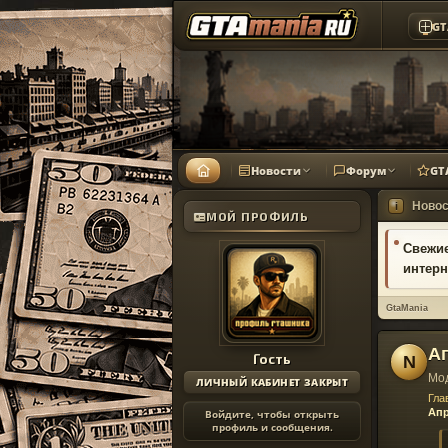
GT
Новости
Форум
GT
Новос
i
МОЙ ПРОФИЛЬ
Свежие
интерн
GtaMania
Ап
Гость
N
Мо
ЛИЧНЫЙ КАБИНЕТ ЗАКРЫТ
Гла
Апр
Войдите, чтобы открыть
профиль и сообщения.