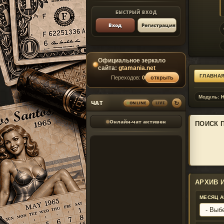
БЫСТРЫЙ ВХОД
Вход
Регистрация
Официальное зеркало
сайта:
gtamania.net
ГЛАВНА
Переходов:
0
открыть
Модуль:
Н
↻
ЧАТ
ONLINE
LIVE
Онлайн-чат активен
ПОИСК 
АРХИВ 
МЕСЯЦ 