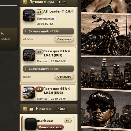
♛
Simple Native Trainer v.6.5
Лучшие моды
TOP
ь
ASI Loader [1.0.0.4]
◇
#1
Net Script Hook v.1.7.1.7
MOD
ганизма
Программы
ФИКСЫ И ПОЛЕЗНОЕ
2009-07-12
⬇
Скачиваний:
42559
✚
RIL.Budgeted Taxi Bug Fix
TA,
поиск,
eRiXon
Открыть
▦
Traffic Load
Патч для GTA 4
#2
MOD
◉
1.0.6.1 (RUS)
Ultimate Camera Control
Патчи
2010-05-31
⬇
Скачиваний:
41965
Jaxer
Открыть
Патч для GTA 4
#3
MOD
1.0.7.0 (ENG)
Патчи
2010-06-01
⬇
Скачиваний:
41925
Новички
👥
САЙТА
Jaxer
Открыть
markozo
#1
Simple Native
#4
Пользователь
MOD
Trainer v6.5