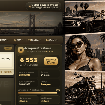
С 2008 года в строю
★
ЛЕГЕНДА GTA-СЦЕНЫ
CRMP
CW
Mafia
Сайт
История
GtaMania
INFO
★
GTA-сцена с эпохи
GTA IV
6 553
 игры,
ВОЗРАСТ
17 лет
ДНЕЙ ИСТОРИИ
Дата основания
До даты
ТЕХНОЛОГИЙ
28.08.2008
21 день
Дата годовщины
Статус
28.08.2026
Ветеран
Ветеран GTA-сообщества
94%
До 18-летия:
До 20-летия:
21 день
752 дня
у,