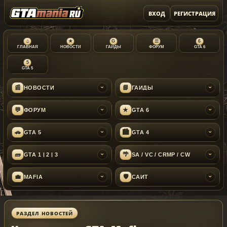
ВХОД
РЕГИСТРАЦИЯ
⌂
★
G
☰
6
ГЛАВНАЯ
НОВОСТИ
ГАЙДЫ
ФОРУМ
GTA 6
5
GTA 5
📰
📘
НОВОСТИ
ГАЙДЫ
›
›
💬
★
ФОРУМ
GTA 6
›
›
🚗
🏙
GTA 5
GTA 4
›
›
🧱
🌴
GTA 1 | 2 | 3
SA / VC / CRMP / CW
›
›
💼
🛡
MAFIA
САЙТ
›
›
РАЗДЕЛ НОВОСТЕЙ