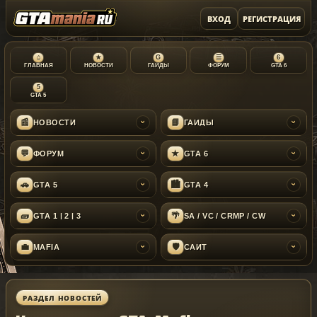
ВХОД
РЕГИСТРАЦИЯ
⌂
★
G
☰
6
ГЛАВНАЯ
НОВОСТИ
ГАЙДЫ
ФОРУМ
GTA 6
5
GTA 5
📰
📘
НОВОСТИ
ГАЙДЫ
›
›
💬
★
ФОРУМ
GTA 6
›
›
🚗
🏙
GTA 5
GTA 4
›
›
🧱
🌴
GTA 1 | 2 | 3
SA / VC / CRMP / CW
›
›
💼
🛡
MAFIA
САЙТ
›
›
РАЗДЕЛ НОВОСТЕЙ