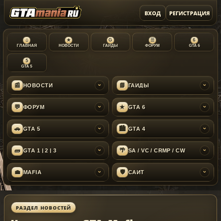
ВХОД
РЕГИСТРАЦИЯ
⌂
★
G
☰
6
ГЛАВНАЯ
НОВОСТИ
ГАЙДЫ
ФОРУМ
GTA 6
5
GTA 5
📰
📘
НОВОСТИ
ГАЙДЫ
›
›
💬
★
ФОРУМ
GTA 6
›
›
🚗
🏙
GTA 5
GTA 4
›
›
🧱
🌴
GTA 1 | 2 | 3
SA / VC / CRMP / CW
›
›
💼
🛡
MAFIA
САЙТ
›
›
РАЗДЕЛ НОВОСТЕЙ