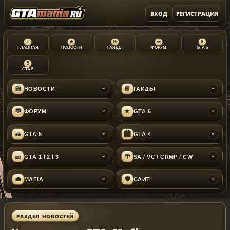
ВХОД
РЕГИСТРАЦИЯ
⌂
★
G
☰
6
ГЛАВНАЯ
НОВОСТИ
ГАЙДЫ
ФОРУМ
GTA 6
5
GTA 5
📰
📘
НОВОСТИ
ГАЙДЫ
›
›
💬
★
ФОРУМ
GTA 6
›
›
🚗
🏙
GTA 5
GTA 4
›
›
🧱
🌴
GTA 1 | 2 | 3
SA / VC / CRMP / CW
›
›
💼
🛡
MAFIA
САЙТ
›
›
РАЗДЕЛ НОВОСТЕЙ