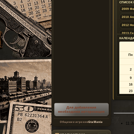
СПИСОК
2009 Ф
2010 Ап
2012 Но
2013 Се
КАЛЕНДА
2018 И
2019 Ян
Пн
2019 Ав
2020 М
2
2021 Ф
9
2021 Ав
16
2022 Ма
23
30
2022 Де
2023 И
Для добавления
06 Декабря
необходима авторизация
2023 Де
Общение игроков
GtaMania
2024 И
11:3
2025 Ян