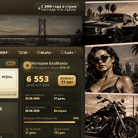
С 2008 года в строю
★
ЛЕГЕНДА GTA-СЦЕНЫ
CRMP
CW
Mafia
Сайт
История
GtaMania
INFO
★
GTA-сцена с эпохи
GTA IV
6 553
 игры,
ВОЗРАСТ
17 лет
ДНЕЙ ИСТОРИИ
Дата основания
До даты
ТЕХНОЛОГИЙ
28.08.2008
21 день
Дата годовщины
Статус
й
28.08.2026
Ветеран
Ветеран GTA-сообщества
94%
До 18-летия:
До 20-летия:
21 день
752 дня
у,