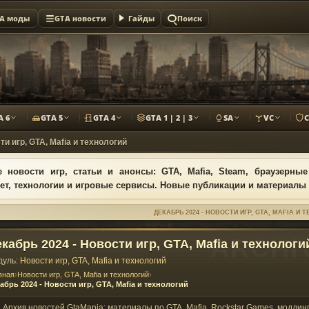
A моды
GTA новости
Гайды
Поиск
A 6
GTA 5
GTA 4
GTA 1 | 2 | 3
SA
VC
ти игр, GTA, Mafia и технологий
 новости игр, статьи и анонсы: GTA, Mafia, Steam, браузерные
ет, технологии и игровые сервисы. Новые публикации и материалы
ДЕКАБРЬ 2024 - НОВОСТИ ИГР, GTA, MAFIA И 
кабрь 2024 - Новости игр, GTA, Mafia и технологи
дуль:
Новости игр, GTA, Mafia и технологий
вная
›
Новости игр, GTA, Mafia и технологий
›
абрь 2024 - Новости игр, GTA, Mafia и технологий
Архив новостей GtaMania: материалы по GTA, Mafia, Rockstar Games, моддинг