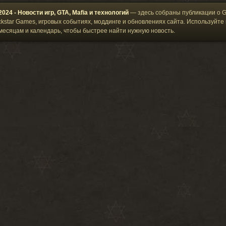
юль
2025 Август
2025 Сентябрь
2025 Октябрь
2025 Ноябрь
2025 Декабр
024 - Новости игр, GTA, Mafia и технологий
— здесь собраны публикации о G
варь
2026 Февраль
2026 Март
2026 Апрель
2026 Май
2026 Июнь
ckstar Games, игровых событиях, моддинге и обновлениях сайта. Используйте 
месяцам и календарь, чтобы быстрее найти нужную новость.
юль