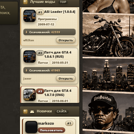
♛
Simple Native Trainer v.6.5
Лучшие моды
TOP
ь
TA,
ASI Loader [1.0.0.4]
◇
#1
Net Script Hook v.1.7.1.7
поиск,
MOD
Программы
ФИКСЫ И ПОЛЕЗНОЕ
2009-07-12
⬇
Скачиваний:
42559
✚
RIL.Budgeted Taxi Bug Fix
eRiXon
Открыть
▦
Traffic Load
Патч для GTA 4
#2
MOD
◉
1.0.6.1 (RUS)
Ultimate Camera Control
Патчи
2010-05-31
⬇
Скачиваний:
41965
Jaxer
Открыть
Патч для GTA 4
#3
MOD
1.0.7.0 (ENG)
Патчи
2010-06-01
⬇
Скачиваний:
41925
Новички
👥
САЙТА
Jaxer
Открыть
markozo
#1
Simple Native
#4
Пользователь
MOD
Trainer v6.5