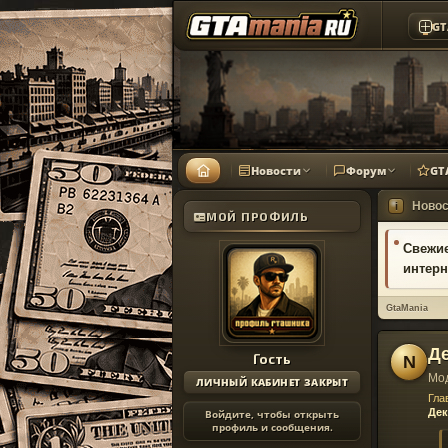
GT
Новости
Форум
GT
Новос
i
МОЙ ПРОФИЛЬ
Свежие
интерн
GtaMania
Де
Гость
N
Мо
ЛИЧНЫЙ КАБИНЕТ ЗАКРЫТ
Гла
Дек
Войдите, чтобы открыть
профиль и сообщения.