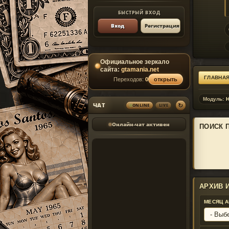
БЫСТРЫЙ ВХОД
Вход
Регистрация
Официальное зеркало
сайта:
gtamania.net
ГЛАВНА
Переходов:
0
открыть
Модуль:
Н
↻
ЧАТ
ONLINE
LIVE
Онлайн-чат активен
ПОИСК 
АРХИВ 
МЕСЯЦ 