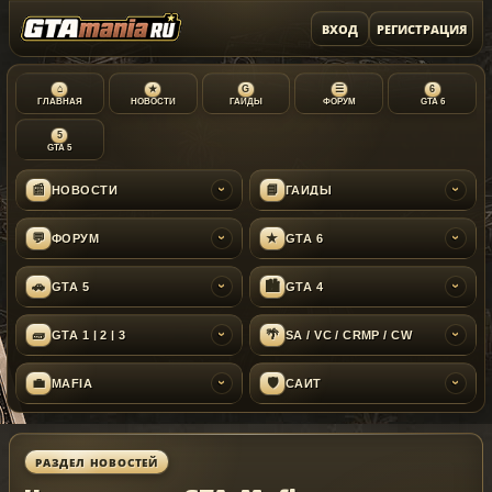
ВХОД
РЕГИСТРАЦИЯ
⌂
★
G
☰
6
ГЛАВНАЯ
НОВОСТИ
ГАЙДЫ
ФОРУМ
GTA 6
5
GTA 5
📰
📘
НОВОСТИ
ГАЙДЫ
›
›
💬
★
ФОРУМ
GTA 6
›
›
🚗
🏙
GTA 5
GTA 4
›
›
🧱
🌴
GTA 1 | 2 | 3
SA / VC / CRMP / CW
›
›
💼
🛡
MAFIA
САЙТ
›
›
РАЗДЕЛ НОВОСТЕЙ