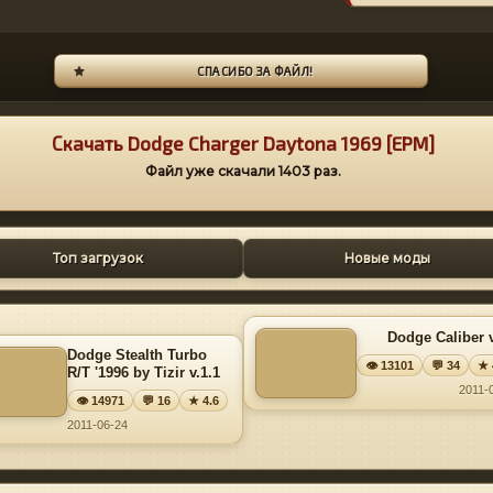
СПАСИБО ЗА ФАЙЛ!
Скачать Dodge Charger Daytona 1969 [EPM]
Файл уже скачали
1403
раз.
Топ загрузок
Новые моды
Dodge Caliber v
Dodge Stealth Turbo
👁 13101
💬 34
★ 
R/T '1996 by Tizir v.1.1
2011-
👁 14971
💬 16
★ 4.6
2011-06-24