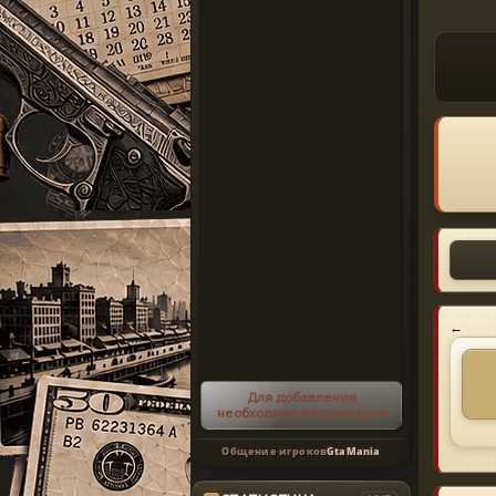
←
Для добавления
необходима авторизация
Общение игроков
GtaMania