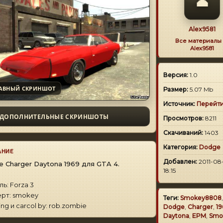
👤
Alex9581
Все материалы 
Alex9581
Версия:
1.0
АВНЫЙ СКРИНШОТ
Размер:
5.07 Mb
Источник:
Перейт
ДОПОЛНИТЕЛЬНЫЕ СКРИНШОТЫ
Просмотров:
8211
Скачиваний:
1403
Категория:
Dodge
АНИЕ
Добавлен:
2011-08
 Charger Daytona 1969 для GTA 4.
18:15
ь: Forza 3
рт: smokey
Теги:
Smokey8808
,
ing и carcol by: rob.zombie
Dodge
,
Charger
,
19
Daytona
,
EPM
,
Smo