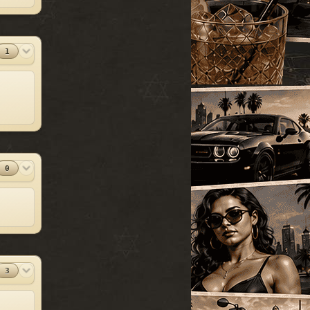
УАЗ
[18]
SparkIV 0.6.8
#13
Грузовые
[105]
MOD
[1.0.7.0 + EFLC
1.1.2.0]
Программы
Спец. транспорт
[207]
1
2010-06-07
Лодки
[19]
⬇
Скачиваний:
23528
Мотоциклы
[76]
SandWicH
Открыть
Прочие
[252]
Оригинальный
#14
MOD
Сборки автомобилей
vehicles.img
[26]
Прочие
2009-12-30
⬇
Скачиваний:
23137
0
Temsnik
Открыть
Патч для GTA 4
#15
MOD
1.0.6.0 (RUS)
Патчи
2010-04-20
⬇
Скачиваний:
22911
BURTON
Открыть
3
Патч 1.0.3.1 для
#16
MOD
GTA 4 / GTA IV