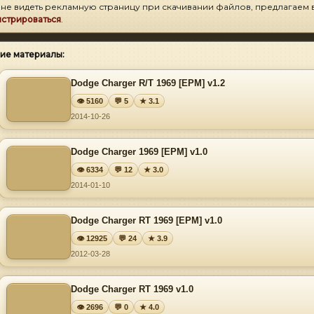
 не видеть рекламную страницу при скачивании файлов, предлагаем 
истрироваться
.
ие материалы:
Dodge Charger R/T 1969 [EPM] v1.2
👁 5160
💬 5
★ 3.1
2014-10-26
Dodge Charger 1969 [EPM] v1.0
👁 6334
💬 12
★ 3.0
2014-01-10
Dodge Charger RT 1969 [EPM] v1.0
👁 12925
💬 24
★ 3.9
2012-03-28
Dodge Charger RT 1969 v1.0
👁 2696
💬 0
★ 4.0