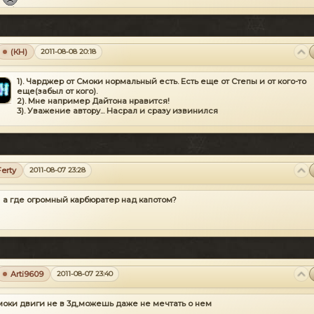
любом случае уважение автору......
(КН)
2011-08-08 20:18
1). Чарджер от Смоки нормальный есть. Есть еще от Степы и от кого-то
еще(забыл от кого).
2). Мне например Дайтона нравится!
3). Уважение автору... Насрал и сразу извинился
Ferty
2011-08-07 23:28
а где огромный карбюратер над капотом?
Arti9609
2011-08-07 23:40
моки двиги не в 3д,можешь даже не мечтать о нем