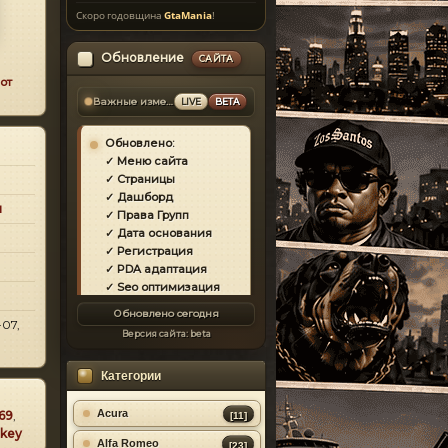
Скоро годовщина
GtaMania
!
Обновление
САЙТА
от
Важные изменения
LIVE
BETA
Обновлено:
✓ Меню сайта
✓ Страницы
✓ Дашборд
и
✓ Права Групп
✓ Дата основания
✓ Регистрация
✓ PDA адаптация
✓ Seo оптимизация
✓ Защита сайта
Обновлено сегодня
✓ Загрузка страниц
-07,
Версия сайта:
beta
✓ Моды
✓ Главная
Категории
✓ Репутация
✓ Золотой коммент
✓ Футер
Acura
69
,
[11]
✓ Форум
key
Alfa Romeo
[23]