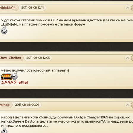
14klebiz14
2011-08-08 12:11
Ууух какой стволик помню в GT2 на нём врывался,вот ток для гта он не оч
_Lu[M]eN_
на пг тоже помоему есть такой форум
а ней EMP делает?
Chev_Сhelios
2011-08-08 12:06
чётко получилось классный аппарат)))
Vainax
2011-08-08 00:06
народ зделайте хоть ктонибудь обычный Dodge Charger 1969 на хороших
катках.Зачем Daytona делать не учто он кому то нравится?А то чардеров д
и ниодного нормального......