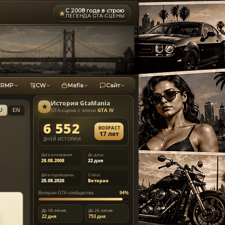
С 2008 года в строю
★
ЛЕГЕНДА GTA-СЦЕНЫ
CRMP
CW
Mafia
Сайт
История
GtaMania
★
GTA-сцена с эпохи
GTA IV
U
EN
6 552
ВОЗРАСТ
17 лет
ДНЕЙ ИСТОРИИ
Дата основания
До даты
28.08.2008
22 дня
Дата годовщины
Статус
28.08.2026
Ветеран
Ветеран GTA-сообщества
94%
До 18-летия:
До 20-летия:
22 дня
753 дня