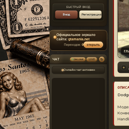
БЫСТРЫЙ ВХОД
Вход
Регистрация
Официальное зеркало
сайта:
gtamania.net
Переходов:
0
открыть
ГЛ
↻
ЧАТ
LIVE
ONLINE
Онлайн-чат активен
ОПИС
Dodge
Модел
Конве
Handl