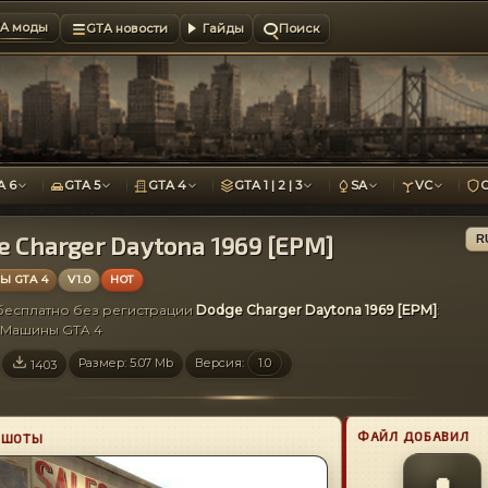
A моды
GTA новости
Гайды
Поиск
A 6
GTA 5
GTA 4
GTA 1 | 2 | 3
SA
VC
e Charger Daytona 1969 [EPM]
R
 GTA 4
V1.0
HOT
 бесплатно без регистрации
Dodge Charger Daytona 1969 [EPM]
:
 Машины GTA 4
Размер: 5.07 Mb
Версия:
1.0
1403
ФАЙЛ ДОБАВИЛ
НШОТЫ