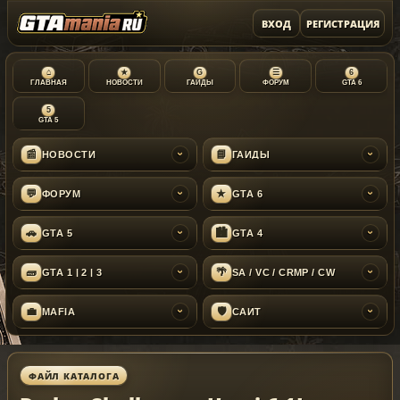
ВХОД
РЕГИСТРАЦИЯ
⌂
★
G
☰
6
ГЛАВНАЯ
НОВОСТИ
ГАЙДЫ
ФОРУМ
GTA 6
5
GTA 5
📰
📘
НОВОСТИ
ГАЙДЫ
›
›
💬
★
ФОРУМ
GTA 6
›
›
🚗
🏙
GTA 5
GTA 4
›
›
🧱
🌴
GTA 1 | 2 | 3
SA / VC / CRMP / CW
›
›
💼
🛡
MAFIA
САЙТ
›
›
ФАЙЛ КАТАЛОГА