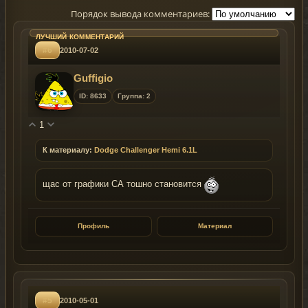
Порядок вывода комментариев:
#6
2010-07-02
Guffigio
ID: 8633
Группа: 2
1
К материалу:
Dodge Challenger Hemi 6.1L
щас от графики СА тошно становится
Профиль
Материал
#5
2010-05-01