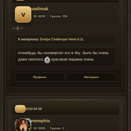
vadimak
v
ID: 6235
Группа: 255
0
К материалу:
Dodge Challenger Hemi 6.1L
ктонибудь бы сконвертил его в 4ку, было бы очень
даже неплохо
красивая машина очень
Профиль
Материал
#3
2010-04-30
memphis
ID: 5099
Группа: 2