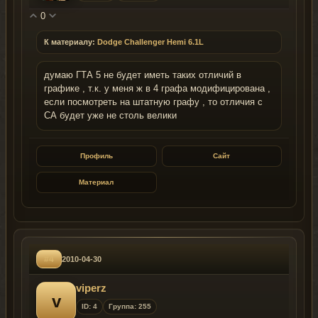
0
К материалу:
Dodge Challenger Hemi 6.1L
думаю ГТА 5 не будет иметь таких отличий в
графике , т.к. у меня ж в 4 графа модифицирована ,
если посмотреть на штатную графу , то отличия с
СА будет уже не столь велики
Профиль
Сайт
Материал
#4
2010-04-30
viperz
v
ID: 4
Группа: 255