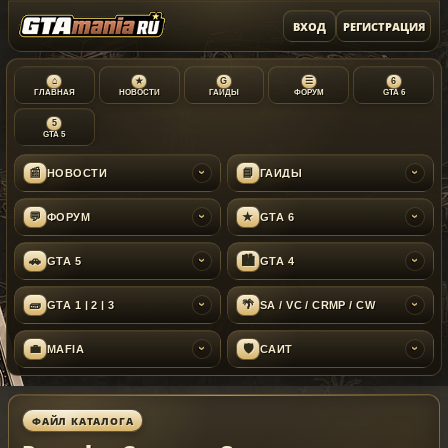
ВХОД
РЕГИСТРАЦИЯ
⌂
★
G
☰
6
ГЛАВНАЯ
НОВОСТИ
ГАЙДЫ
ФОРУМ
GTA 6
5
GTA 5
📰
📘
НОВОСТИ
ГАЙДЫ
›
›
💬
★
ФОРУМ
GTA 6
›
›
🚗
🏙
GTA 5
GTA 4
›
›
🧱
🌴
GTA 1 | 2 | 3
SA / VC / CRMP / CW
›
›
💼
🛡
MAFIA
САЙТ
›
›
ФАЙЛ КАТАЛОГА