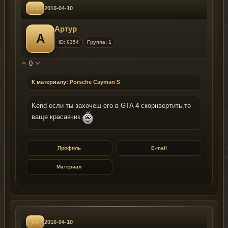
#5
2010-04-10
Артур
А
ID: 6354
Группа: 1
0
К материалу:
Porsche Cayman S
Kend если ты захочеш его в GTA 4 скорнвертить,то
ваще красавчик
Профиль
E-mail
Материал
#4
2010-04-10