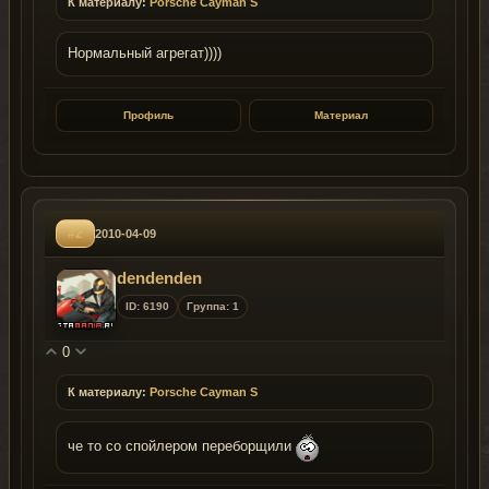
К материалу:
Porsche Cayman S
Нормальный агрегат))))
Профиль
Материал
#2
2010-04-09
dendenden
ID: 6190
Группа: 1
0
К материалу:
Porsche Cayman S
че то со спойлером переборщили