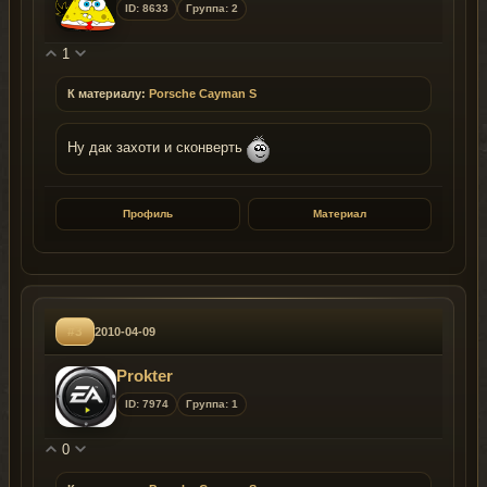
ID: 8633
Группа: 2
1
К материалу:
Porsche Cayman S
Ну дак захоти и сконверть
Профиль
Материал
#3
2010-04-09
Prokter
ID: 7974
Группа: 1
0