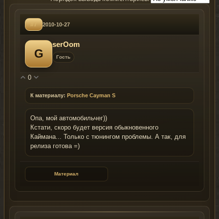
#7
2010-10-27
serOom
G
Гость
0
К материалу:
Porsche Cayman S
Опа, мой автомобильчег))
Кстати, скоро будет версия обыкновенного
Каймана... Только с тюнингом проблемы. А так, для
релиза готова =)
Материал