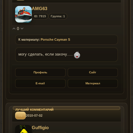
AMG63
ID: 7915
Группа: 1
0
К материалу:
Porsche Cayman S
могу сделать, если захочу.....
Профиль
Сайт
E-mail
Материал
#6
2010-07-02
Guffigio