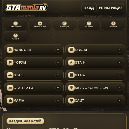
ВХОД
РЕГИСТРАЦИЯ
⌂
★
G
☰
6
ГЛАВНАЯ
НОВОСТИ
ГАЙДЫ
ФОРУМ
GTA 6
5
GTA 5
📰
📘
НОВОСТИ
ГАЙДЫ
›
›
💬
★
ФОРУМ
GTA 6
›
›
🚗
🏙
GTA 5
GTA 4
›
›
🧱
🌴
GTA 1 | 2 | 3
SA / VC / CRMP / CW
›
›
💼
🛡
MAFIA
САЙТ
›
›
РАЗДЕЛ НОВОСТЕЙ