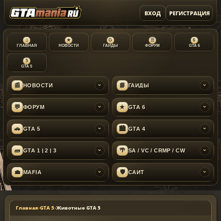
ВХОД
РЕГИСТРАЦИЯ
⌂
★
G
☰
6
ГЛАВНАЯ
НОВОСТИ
ГАЙДЫ
ФОРУМ
GTA 6
5
GTA 5
📰
📘
НОВОСТИ
ГАЙДЫ
›
›
💬
★
ФОРУМ
GTA 6
›
›
🚗
🏙
GTA 5
GTA 4
›
›
🧱
🌴
GTA 1 | 2 | 3
SA / VC / CRMP / CW
›
›
💼
🛡
MAFIA
САЙТ
›
›
Главная
›
GTA 5
›
Животные GTA 5