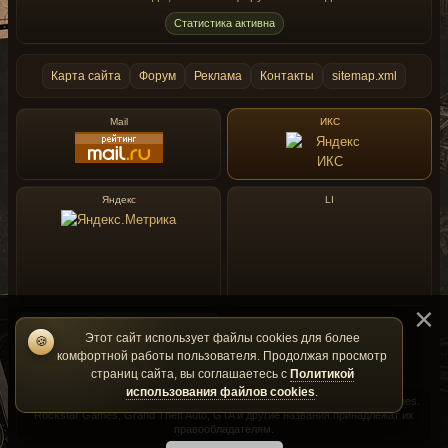
Статистика активна
Карта сайта
Форум
Реклама
Контакты
sitemap.xml
Mail
ИКС
Яндекс
LI
Rambler
Этот сайт использует файлы cookies для более
🍪
комфортной работы пользователя. Продолжая просмотр
страниц сайта, вы соглашаетесь с
Политикой
использования файлов cookies
.
GtaMania — фан-сайт и не является официальным сайтом Rockstar Games.
Rockstar Games, Grand Theft Auto, GTA и другие названия принадлежат их
правообладателям.