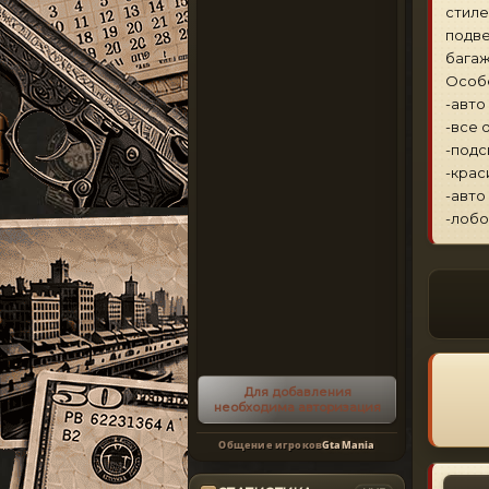
стиле
подве
багаж
Особ
-авто
-все 
-подс
-крас
-авто
-лобо
Для добавления
необходима авторизация
Общение игроков
GtaMania