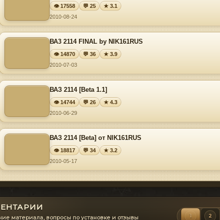
👁 17558
💬 25
★ 3.1
2010-08-24
ВА3 2114 FINAL by NIK161RUS
👁 14870
💬 36
★ 3.9
2010-07-03
ВАЗ 2114 [Beta 1.1]
👁 14744
💬 26
★ 4.3
2010-06-29
ВАЗ 2114 [Beta] от NIK161RUS
👁 18817
💬 34
★ 3.2
2010-05-17
ЕНТАРИИ
1
2
ие материала, вопросы по установке и отзывы