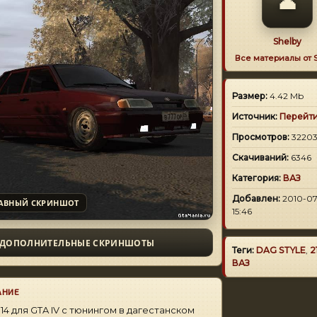
👤
Shelby
Все материалы от
Размер:
4.42 Mb
Источник:
Перейт
Просмотров:
3220
Скачиваний:
6346
Категория:
ВАЗ
Добавлен:
2010-07-
АВНЫЙ СКРИНШОТ
15:46
ДОПОЛНИТЕЛЬНЫЕ СКРИНШОТЫ
Теги:
DAG STYLE
,
2
ВАЗ
АНИЕ
114 для GTA IV с тюнингом в дагестанском