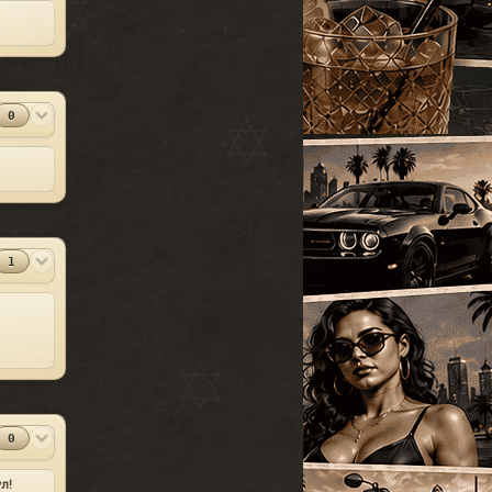
УАЗ
[18]
SparkIV 0.6.8
#13
Грузовые
[105]
MOD
[1.0.7.0 + EFLC
1.1.2.0]
Программы
Спец. транспорт
[207]
2010-06-07
Лодки
[19]
⬇
Скачиваний:
23528
0
Мотоциклы
[76]
SandWicH
Открыть
Прочие
[252]
Оригинальный
#14
MOD
Сборки автомобилей
vehicles.img
[26]
Прочие
2009-12-30
⬇
Скачиваний:
23137
1
Temsnik
Открыть
Патч для GTA 4
#15
MOD
1.0.6.0 (RUS)
Патчи
2010-04-20
⬇
Скачиваний:
22911
BURTON
Открыть
0
Патч 1.0.3.1 для
#16
л!
MOD
GTA 4 / GTA IV