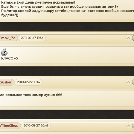
Катаюсь 2-ой день уже,тачка нормальная!
Еще бы чуть-чуть сзади посадить а так вообще классная автору 5+.
P.s.Автор,сделай ладу приору хэтчбек,так же качественно вообще красав
будешь!))
Smok_72
2011-05-27 11:32
КЛАСС +5
Crusher
2010-12-22 16:14
ие ревльное тока номер лутше 666
e111ee05rus
2010-08-27 20:49