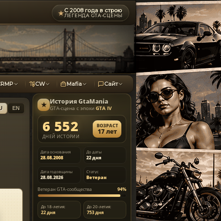
С 2008 года в строю
★
ЛЕГЕНДА GTA-СЦЕНЫ
CRMP
CW
Mafia
Сайт
История
GtaMania
★
GTA-сцена с эпохи
GTA IV
U
EN
6 552
ВОЗРАСТ
17 лет
ДНЕЙ ИСТОРИИ
Дата основания
До даты
28.08.2008
22 дня
Дата годовщины
Статус
28.08.2026
Ветеран
Ветеран GTA-сообщества
94%
До 18-летия:
До 20-летия:
22 дня
753 дня