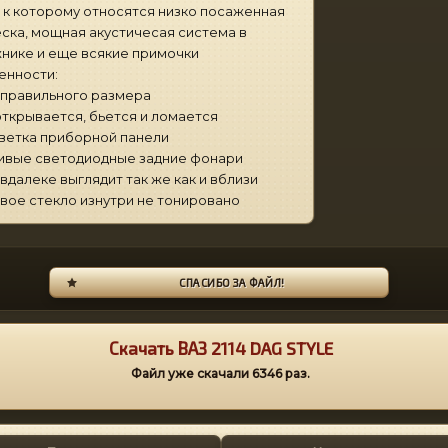
 к которому относятся низко посаженная
ска, мощная акустичесая система в
нике и еще всякие примочки
енности:
 правильного размера
открывается, бьется и ломается
ветка приборной панели
ивые светодиодные задние фонари
 вдалеке выглядит так же как и вблизи
вое стекло изнутри не тонировано
СПАСИБО ЗА ФАЙЛ!
Скачать ВАЗ 2114 DAG STYLE
Файл уже скачали
6346
раз.