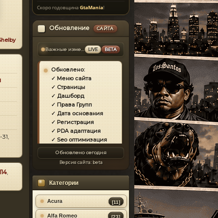
Скоро годовщина
GtaMania
!
Обновление
САЙТА
Shelby
Важные изменения
LIVE
BETA
Обновлено:
✓ Меню сайта
и
✓ Страницы
3
✓ Дашборд
✓ Права Групп
✓ Дата основания
✓ Регистрация
✓ PDA адаптация
31,
✓ Seo оптимизация
✓ Защита сайта
Обновлено сегодня
✓ Загрузка страниц
Версия сайта:
beta
✓ Моды
114
,
✓ Главная
Категории
✓ Репутация
✓ Золотой коммент
✓ Футер
Acura
[11]
✓ Форум
Alfa Romeo
[23]