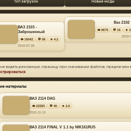
Топ загрузок
Новые моды
Ваз 2102 
ВАЗ 2103 -
👁 9675
💬 16
★ 3
Заброшенный
2010-
👁 16042
💬 58
★ 4.2
2010-07-28
 не видеть рекламную страницу при скачивании файлов, предлагаем 
истрироваться
.
ие материалы:
ВАЗ 2114 DAG
👁 22583
💬 40
★ 2.6
2010-11-13
ВАЗ 2114 FINAL V 1.1 by NIK161RUS