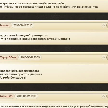
ты красава в хорошем смысле.баракала тебе
че нибудь новое создаш пиши если че
по скайпу или так в коментах.
Romeo
2010-08-19 23:18
 када с литьём выдет?примерно=)
нуна передние фары доработать
а так 5+ машина
СУргут86rus
2010-08-17 18:09
карасавчик малорик просто
ня эта тачка просто супер +++
о тебе большое )!
Хипиш05
2010-08-07 18:09
 ты незнаешь какие цифры в хадлинге отвечают за ускорение?заранее сау