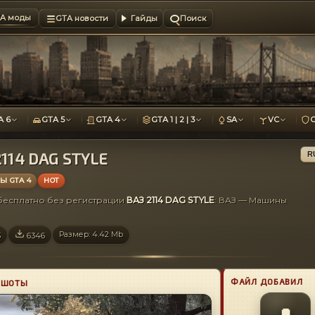
A моды
GTA новости
Гайды
Поиск
A 6
GTA 5
GTA 4
GTA 1 | 2 | 3
SA
VC
2114 DAG STYLE
R
 GTA 4
HOT
 бесплатно без регистрации
ВАЗ 2114 DAG STYLE
: ВАЗ — Машины
Размер: 4.42 Mb
3
6346
ФАЙЛ ДОБАВИЛ
НШОТЫ