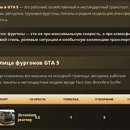
ы в GTA 5
— это рабочий, хозяйственный и нестандартный транспорт:
ы, автодома, грузовые фургоны, пикапы и редкие модели для атмосф
тоса.
ко: фургоны — это не про максимальную скорость, а про атмосфе
овой стиль, ролевые ситуации и необычную коллекцию транспорт
лица фургонов GTA 5
це сохранены все машины из исходной страницы: автодома, рабочие
 пикапы и нестандартные модели вроде Taco Van, Boxville и Surfer.
ПОРТ
СКОРОСТЬ
ТОРМОЗА
УСКОРЕНИЕ
У
Zirconium
5.5
1
3
Journey