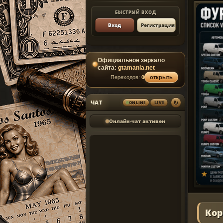
БЫСТРЫЙ ВХОД
Вход
Регистрация
Официальное зеркало
сайта:
gtamania.net
Переходов:
0
открыть
↻
ЧАТ
ONLINE
LIVE
Онлайн-чат активен
Кор