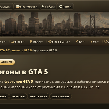
A моды
GTA новости
Гайды
Поиск
A 6
GTA 5
GTA 4
GTA 1 | 2 | 3
SA
VC
GTA 5
›
Транспорт GTA 5
›
Фургоны в GTA 5
E ARCHIVE
гоны в GTA 5
рка
фургонов GTA 5
, минивэнов, автодомов и рабочих пикапов 
зовыми игровыми характеристиками и ценами в GTA Online.
ЕЛЕЙ
ФУРГОНЫ
UTILITY VANS
ЦЕНА ONLINE