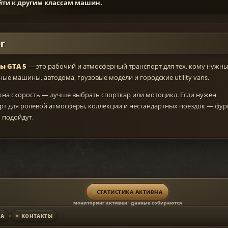
йти к другим классам машин.
г
ы GTA 5
— это рабочий и атмосферный транспорт для тех, кому нужн
ые машины, автодома, грузовые модели и городские utility vans.
жна скорость — лучше выбрать спорткар или мотоцикл. Если нужен
рт для ролевой атмосферы, коллекции и нестандартных поездок — фу
 подойдут.
СТАТИСТИКА АКТИВНА
мониторинг активен · данные собираются
МА
КОНТАКТЫ