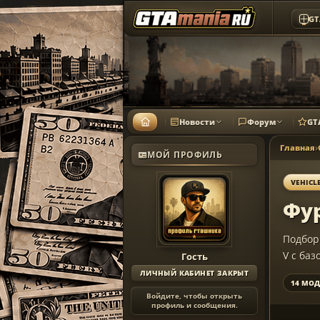
GT
Новости
Форум
GT
Главная
›
МОЙ ПРОФИЛЬ
VEHICL
Фур
Подбо
V с ба
Гость
ЛИЧНЫЙ КАБИНЕТ ЗАКРЫТ
14 МОД
Войдите, чтобы открыть
профиль и сообщения.