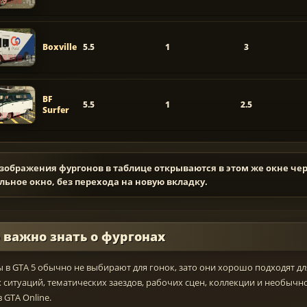
Boxville
5.5
1
3
BF
5.5
1
2.5
Surfer
изображения фургонов в таблице открываются в этом же окне че
ьное окно, без перехода на новую вкладку.
 важно знать о фургонах
 в GTA 5 обычно не выбирают для гонок, зато они хорошо подходят дл
 ситуаций, тематических заездов, рабочих сцен, коллекции и необычн
 GTA Online.