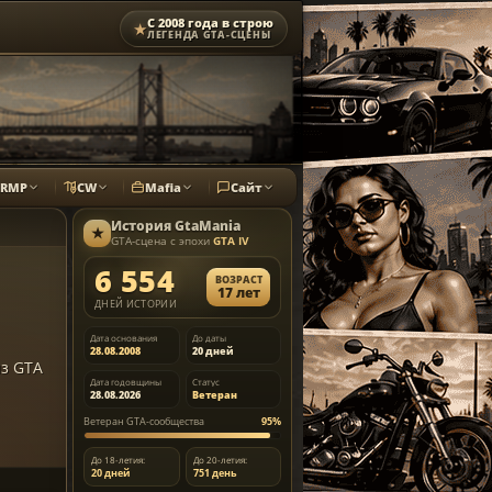
С 2008 года в строю
★
ЛЕГЕНДА GTA-СЦЕНЫ
CRMP
CW
Mafia
Сайт
История
GtaMania
★
GTA-сцена с эпохи
GTA IV
6 554
ВОЗРАСТ
17 лет
ДНЕЙ ИСТОРИИ
Дата основания
До даты
28.08.2008
20 дней
из GTA
Дата годовщины
Статус
28.08.2026
Ветеран
Ветеран GTA-сообщества
95%
До 18-летия:
До 20-летия:
20 дней
751 день