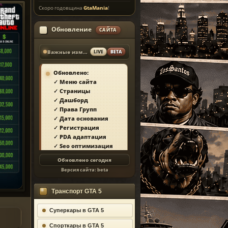
Скоро годовщина
GtaMania
!
Обновление
САЙТА
Важные изменения
LIVE
BETA
Обновлено:
✓ Меню сайта
✓ Страницы
✓ Дашборд
✓ Права Групп
✓ Дата основания
✓ Регистрация
✓ PDA адаптация
✓ Seo оптимизация
✓ Защита сайта
Обновлено сегодня
✓ Загрузка страниц
Версия сайта:
beta
✓ Моды
✓ Главная
Транспорт GTA 5
✓ Репутация
✓ Золотой коммент
✓ Футер
Суперкары в GTA 5
✓ Форум
Спорткары в GTA 5