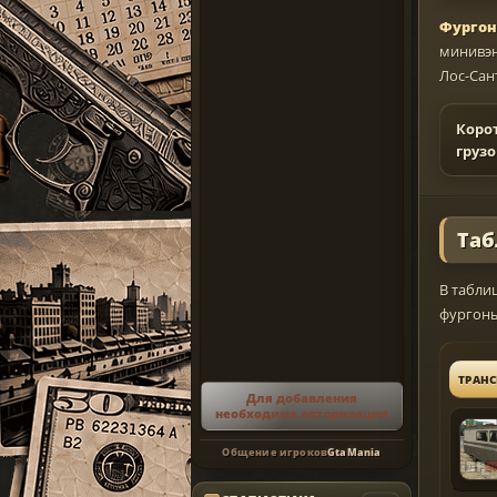
Фургон
минивэн
Лос-Сан
Корот
груз
Таб
В табли
фургоны,
ТРАНС
Для добавления
необходима авторизация
Общение игроков
GtaMania