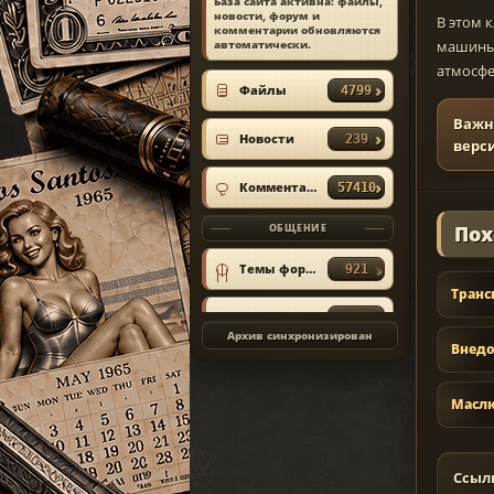
База сайта активна: файлы,
новости, форум и
В этом 
ИЗ МАТЕРИАЛА
комментарии обновляются
1990 Rolls-Royce
машины.
автоматически.
Silver Spirit v1.0
атмосфе
тачка
Файлы
4799
кувыркучая
rutskoi
Viktor Rutskoi
Важн
2021-04-12
Новости
239
верс
КОММЕНТАРИЙ
#6
Комментарии
57410
Пох
ОБЩЕНИЕ
ИЗ МАТЕРИАЛА
Рельефные
Темы форума
921
текстуры для
Транс
персонажей
только у девушек
Сообщения
28069
или у всех?
Архив синхронизирован
Semen8347
Semen
Внедо
2020-08-16
Объявления
5
Маслк
КОММЕНТАРИЙ
#7
ИЗ МАТЕРИАЛА
Ссыл
GTA IV: San