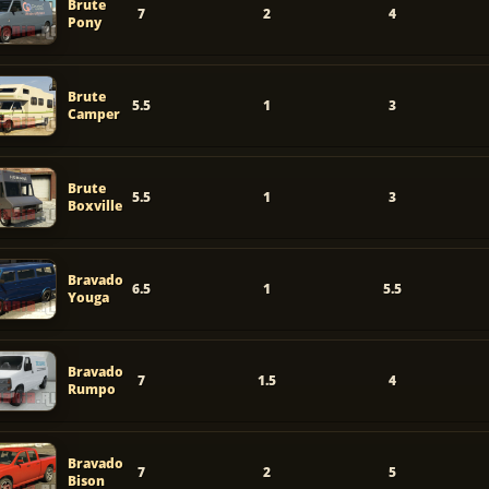
Brute
7
2
4
Pony
Brute
5.5
1
3
Camper
Brute
5.5
1
3
Boxville
Bravado
6.5
1
5.5
Youga
Bravado
7
1.5
4
Rumpo
Bravado
7
2
5
Bison