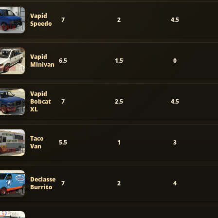
Vapid
7
2
4.5
Speedo
Vapid
6.5
1.5
0
Minivan
Vapid
Bobcat
7
2.5
4.5
XL
Taco
5.5
1
3
Van
Declasse
7
2
4
Burrito