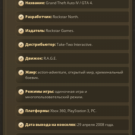
Название:
Grand Theft Auto IV / GTA 4.
Разработчик:
Rockstar North.
Издатель:
Rockstar Games.
Дистрибьютор:
Take-Two Interactive.
Движок:
R.A.G.E.
Жанр:
action-adventure, открытый мир, криминальный
боевик.
Режимы игры:
одиночная игра и
многопользовательский режим.
Платформы:
Xbox 360, PlayStation 3, PC.
Дата выхода на консолях:
29 апреля 2008 года.