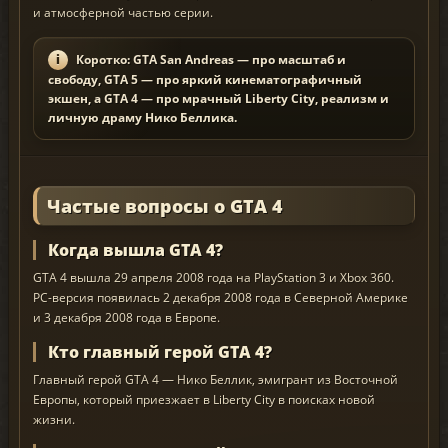
и атмосферной частью серии.
Коротко: GTA San Andreas — про масштаб и
свободу, GTA 5 — про яркий кинематографичный
экшен, а GTA 4 — про мрачный Liberty City, реализм и
личную драму Нико Беллика.
Частые вопросы о GTA 4
Когда вышла GTA 4?
GTA 4 вышла 29 апреля 2008 года на PlayStation 3 и Xbox 360.
PC-версия появилась 2 декабря 2008 года в Северной Америке
и 3 декабря 2008 года в Европе.
Кто главный герой GTA 4?
Главный герой GTA 4 — Нико Беллик, эмигрант из Восточной
Европы, который приезжает в Liberty City в поисках новой
жизни.