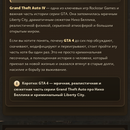
Grand Theft Auto IV
— одна из ключевых игр Rockstar Games и
важная часть истории серии GTA. Она запомнилась мрачным
Liberty City, драматичным сюжетом Нико Беллика,
реалистичной физикой, серьезной атмосферой и большим
открытым миром.
Если вы хотите понять, почему
GTA 4
до сих пор обсуждают,
скачивают, модифицируют и переигрывают, стоит пройти эту
часть хотя бы один раз. Это не просто криминальная
песочница, а полноценная история о человеке, который
приехал за новой жизнью и оказался втянут в старые долги,
насилие и борьбу за выживание.
Коротко: GTA 4 — мрачная, реалистичная и
сюжетная часть серии Grand Theft Auto про Нико
Беллика и криминальный Liberty City.