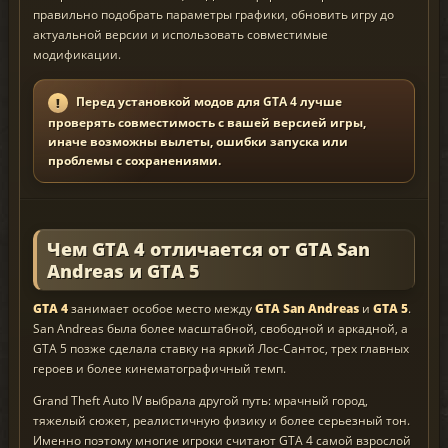
правильно подобрать параметры графики, обновить игру до
актуальной версии и использовать совместимые
модификации.
Перед установкой модов для GTA 4 лучше
проверять совместимость с вашей версией игры,
иначе возможны вылеты, ошибки запуска или
проблемы с сохранениями.
Чем GTA 4 отличается от GTA San
Andreas и GTA 5
GTA 4
занимает особое место между
GTA San Andreas
и
GTA 5
.
San Andreas была более масштабной, свободной и аркадной, а
GTA 5 позже сделала ставку на яркий Лос-Сантос, трех главных
героев и более кинематографичный темп.
Grand Theft Auto IV выбрала другой путь: мрачный город,
тяжелый сюжет, реалистичную физику и более серьезный тон.
Именно поэтому многие игроки считают GTA 4 самой взрослой