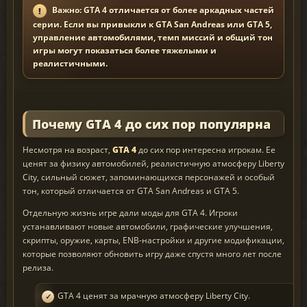
Важно: GTA 4 отличается от более аркадных частей
серии. Если вы привыкли к GTA San Andreas или GTA 5,
управление автомобилями, темп миссий и общий тон
игры могут показаться более тяжелыми и
реалистичными.
Почему GTA 4 до сих пор популярна
Несмотря на возраст,
GTA 4
до сих пор интересна игрокам. Ее
ценят за физику автомобилей, реалистичную атмосферу Liberty
City, сильный сюжет, запоминающихся персонажей и особый
тон, который отличается от GTA San Andreas и GTA 5.
Отдельную жизнь игре дали моды для GTA 4. Игроки
устанавливают новые автомобили, графические улучшения,
скрипты, оружие, карты, ENB-настройки и другие модификации,
которые позволяют обновить игру даже спустя много лет после
релиза.
GTA 4 ценят за мрачную атмосферу Liberty City.