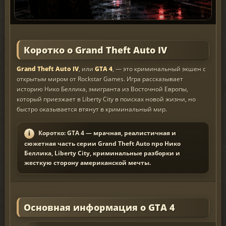
Коротко о Grand Theft Auto IV
Grand Theft Auto IV
, или
GTA 4
, — это криминальный экшен с
открытым миром от Rockstar Games. Игра рассказывает
историю Нико Беллика, эмигранта из Восточной Европы,
который приезжает в Liberty City в поисках новой жизни, но
быстро оказывается втянут в криминальный мир.
Коротко: GTA 4 — мрачная, реалистичная и
сюжетная часть серии Grand Theft Auto про Нико
Беллика, Liberty City, криминальные разборки и
жесткую сторону американской мечты.
Основная информация о GTA 4