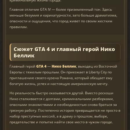
криминальную жизнь города.
Главное отличие GTA IV — более приземленный тон. Здесь
меньше безумия и карикатурности, зато больше драматизма,
опасности и ощущения, что город живет по своим жестким
правилам.
Сюжет GTA 4 и главный герой Нико
Беллик
Главный герой
GTA 4
—
Нико Беллик
, выходец из Восточной
Европы с тяжелым прошлым. Он приезжает в Liberty City по
приглашению своего кузена Романа, который обещает ему
богатую жизнь, успех и настоящую американскую мечту.
Но реальность быстро оказывается другой. Вместо роскоши
Нико сталкивается с долгами, криминальными разборками,
опасными знакомствами и необходимостью снова браться за
грязную работу. Постепенно история превращается не просто в
набор преступных миссий, а в драму о прошлом, выборе,
предательстве и попытке найти свое место в чужом городе.