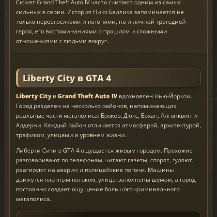
Сюжет Grand Theft Auto IV часто считают одним из самых
сильных в серии. История Нико Беллика запоминается не
только перестрелками и погонями, но и личной трагедией
героя, его воспоминаниями о прошлом и сложными
отношениями с людьми вокруг.
Liberty City в GTA 4
Liberty City
в
Grand Theft Auto IV
вдохновлен Нью-Йорком.
Город разделен на несколько районов, напоминающих
реальные части мегаполиса: Брокер, Дюкс, Бохан, Алгонквин и
Алдерни. Каждый район отличается атмосферой, архитектурой,
трафиком, улицами и уровнем жизни.
Либерти Сити в GTA 4 ощущается живым городом. Прохожие
разговаривают по телефонам, читают газеты, спорят, гуляют,
реагируют на аварии и полицейские погони. Машины
движутся плотным потоком, улицы заполнены шумом, а город
постоянно создает ощущение большого криминального
мегаполиса.