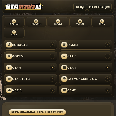
ВХОД
РЕГИСТРАЦИЯ
⌂
★
G
☰
6
ГЛАВНАЯ
НОВОСТИ
ГАЙДЫ
ФОРУМ
GTA 6
5
GTA 5
📰
📘
НОВОСТИ
ГАЙДЫ
›
›
💬
★
ФОРУМ
GTA 6
›
›
🚗
🏙
GTA 5
GTA 4
›
›
🧱
🌴
GTA 1 | 2 | 3
SA / VC / CRMP / CW
›
›
💼
🛡
MAFIA
САЙТ
›
›
КРИМИНАЛЬНАЯ САГА LIBERTY CITY