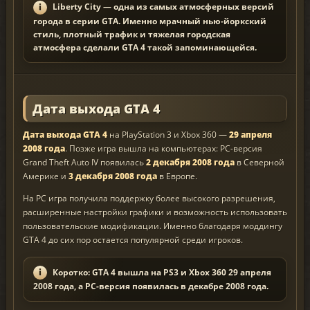
Liberty City — одна из самых атмосферных версий
города в серии GTA. Именно мрачный нью-йоркский
стиль, плотный трафик и тяжелая городская
атмосфера сделали GTA 4 такой запоминающейся.
Дата выхода GTA 4
Дата выхода GTA 4
на PlayStation 3 и Xbox 360 —
29 апреля
2008 года
. Позже игра вышла на компьютерах: PC-версия
Grand Theft Auto IV появилась
2 декабря 2008 года
в Северной
Америке и
3 декабря 2008 года
в Европе.
На PC игра получила поддержку более высокого разрешения,
расширенные настройки графики и возможность использовать
пользовательские модификации. Именно благодаря моддингу
GTA 4 до сих пор остается популярной среди игроков.
Коротко: GTA 4 вышла на PS3 и Xbox 360 29 апреля
2008 года, а PC-версия появилась в декабре 2008 года.