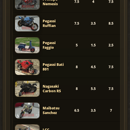
7.5
4
7.5
Nemesis
Pegassi
7.5
3.5
8.5
Ruffian
Pegassi
5
1.5
2.5
Faggio
Pegassi Bati
8
4.5
7.5
801
Nagasaki
8
5.5
7.5
Carbon RS
Maibatsu
6.5
3.5
7
Sanchez
LCC