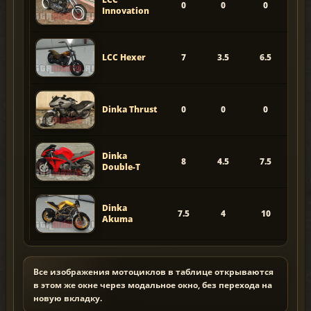
0
0
0
Innovation
LCC Hexer
7
3.5
6.5
Dinka Thrust
0
0
0
Dinka
8
4.5
7.5
Double-T
Dinka
7.5
4
10
Akuma
Все изображения мотоциклов в таблице открываются
в этом же окне через модальное окно, без перехода на
новую вкладку.