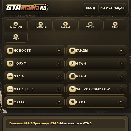
ВХОД
РЕГИСТРАЦИЯ
⌂
★
G
☰
6
ГЛАВНАЯ
НОВОСТИ
ГАЙДЫ
ФОРУМ
GTA 6
5
GTA 5
📰
📘
НОВОСТИ
ГАЙДЫ
›
›
💬
★
ФОРУМ
GTA 6
›
›
🚗
🏙
GTA 5
GTA 4
›
›
🧱
🌴
GTA 1 | 2 | 3
SA / VC / CRMP / CW
›
›
💼
🛡
MAFIA
САЙТ
›
›
Главная
›
GTA 5
›
Транспорт GTA 5
›
Мотоциклы в GTA 5