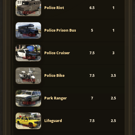
Police Riot
6.5
1
Police Prison Bus
5
1
3
Police Cruiser
7.5
3
Police Bike
7.5
3.5
6
Park Ranger
7
2.5
4
Lifeguard
7.5
2.5