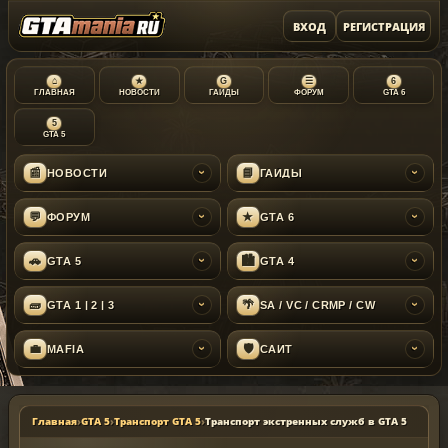
ВХОД
РЕГИСТРАЦИЯ
⌂
★
G
☰
6
ГЛАВНАЯ
НОВОСТИ
ГАЙДЫ
ФОРУМ
GTA 6
5
GTA 5
📰
📘
НОВОСТИ
ГАЙДЫ
›
›
💬
★
ФОРУМ
GTA 6
›
›
🚗
🏙
GTA 5
GTA 4
›
›
🧱
🌴
GTA 1 | 2 | 3
SA / VC / CRMP / CW
›
›
💼
🛡
MAFIA
САЙТ
›
›
Главная
›
GTA 5
›
Транспорт GTA 5
›
Транспорт экстренных служб в GTA 5