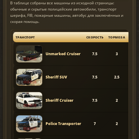
В таблице собраны все машины из исходной страницы:
обычные и скрытые полицейские автомобили, транспорт
шерифа, FIB, пожарные машины, автобус для заключённых и
скорая помощь.
ТРАНСПОРТ
СКОРОСТЬ
ТОРМОЗА
УСКО
Unmarked Cruiser
7.5
3
Sheriff SUV
7.5
2.5
Sheriff Cruiser
7.5
2
Police Transporter
7
2