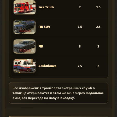
Fire Truck
7
1.5
FIB SUV
7.5
2.5
FIB
8
3
Ambulance
7.5
2
4
Все изображения транспорта экстренных служб в
таблице открываются в этом же окне через модальное
окно, без перехода на новую вкладку.