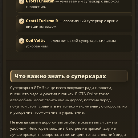
Grotti Cheetah
— узнаваемый суперкар с высокой
скоростью.
Grotti Turismo R
— спортивный суперкар с ярким
внешним видом.
Coil Voltic
— электрический суперкар с сильным
ускорением.
Что важно знать о суперкарах
Суперкары в GTA 5 чаще всего покупают ради скорости,
внешнего вида и участия в гонках. В GTA Online такие
автомобили могут стоить очень дорого, поэтому перед
покупкой стоит сравнить не только максимальную скорость, но
и ускорение, торможение и управление.
Не всегда самый дорогой автомобиль оказывается самым
удобным. Некоторые машины быстрее на прямой, другие
лучше проходят повороты, а третьи ценятся за внешний вид и