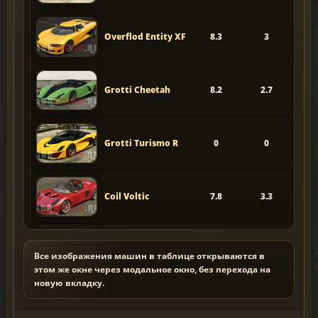
Overflod Entity XF
8.3
3
8
Grotti Cheetah
8.2
2.7
Grotti Turismo R
0
0
Coil Voltic
7.8
3.3
Все изображения машин в таблице открываются в
этом же окне через модальное окно, без перехода на
новую вкладку.