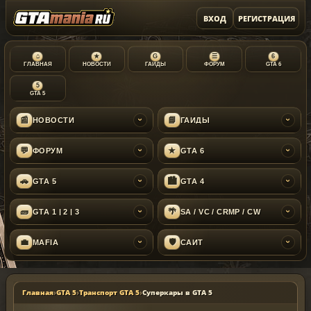
ВХОД
РЕГИСТРАЦИЯ
⌂
★
G
☰
6
ГЛАВНАЯ
НОВОСТИ
ГАЙДЫ
ФОРУМ
GTA 6
5
GTA 5
📰
📘
НОВОСТИ
ГАЙДЫ
›
›
💬
★
ФОРУМ
GTA 6
›
›
🚗
🏙
GTA 5
GTA 4
›
›
🧱
🌴
GTA 1 | 2 | 3
SA / VC / CRMP / CW
›
›
💼
🛡
MAFIA
САЙТ
›
›
Главная
›
GTA 5
›
Транспорт GTA 5
›
Суперкары в GTA 5