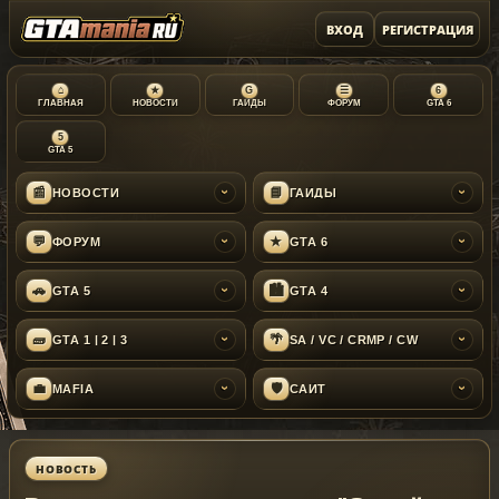
ВХОД
РЕГИСТРАЦИЯ
⌂
★
G
☰
6
ГЛАВНАЯ
НОВОСТИ
ГАЙДЫ
ФОРУМ
GTA 6
5
GTA 5
📰
📘
НОВОСТИ
ГАЙДЫ
›
›
💬
★
ФОРУМ
GTA 6
›
›
🚗
🏙
GTA 5
GTA 4
›
›
🧱
🌴
GTA 1 | 2 | 3
SA / VC / CRMP / CW
›
›
💼
🛡
MAFIA
САЙТ
›
›
НОВОСТЬ