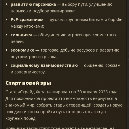
развитию персонажа
— выбору пути, улучшению
навыков и подбору экипировки;
PvP-сражениям
— дуэлям, групповым битвам и борьбе
между игроками;
гильдиям
— объединению игроков для совместных
целей;
экономике
— торговле, добыче ресурсов и развитию
внутриигрового рынка;
социальному взаимодействию
— общению, союзам
и соперничеству.
Старт новой эры
Старт «Скрайд X» запланирован на 30 января 2026 года.
Для поклонников проекта это возможность вернуться в
знакомый мир, собрать старых товарищей, создать новую
гильдию и снова пройти путь от первых шагов до
крупных побед.
Новичкам такой старт тоже может быть интересен: на