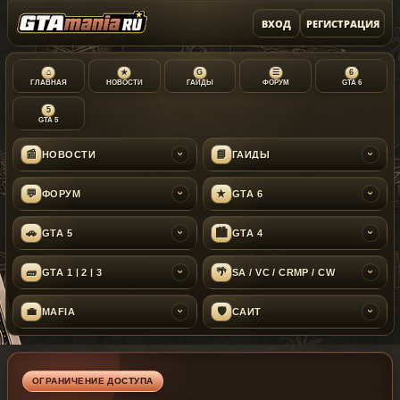
ВХОД
РЕГИСТРАЦИЯ
⌂
★
G
☰
6
ГЛАВНАЯ
НОВОСТИ
ГАЙДЫ
ФОРУМ
GTA 6
5
GTA 5
📰
📘
НОВОСТИ
ГАЙДЫ
›
›
💬
★
ФОРУМ
GTA 6
›
›
🚗
🏙
GTA 5
GTA 4
›
›
🧱
🌴
GTA 1 | 2 | 3
SA / VC / CRMP / CW
›
›
💼
🛡
MAFIA
САЙТ
›
›
ОГРАНИЧЕНИЕ ДОСТУПА