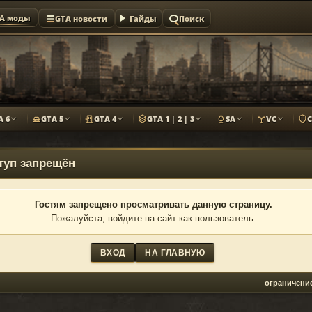
A моды
GTA новости
Гайды
Поиск
A 6
GTA 5
GTA 4
GTA 1 | 2 | 3
SA
VC
туп запрещён
Гостям запрещено просматривать данную страницу.
Пожалуйста, войдите на сайт как пользователь.
ВХОД
НА ГЛАВНУЮ
ограничени