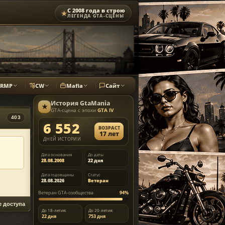
С 2008 года в строю
★
ЛЕГЕНДА GTA-СЦЕНЫ
CRMP
CW
Mafia
Сайт
История
GtaMania
★
GTA-сцена с эпохи
GTA IV
403
6 552
ВОЗРАСТ
17 лет
ДНЕЙ ИСТОРИИ
Дата основания
До даты
28.08.2008
22 дня
Дата годовщины
Статус
28.08.2026
Ветеран
Ветеран GTA-сообщества
94%
е доступа
До 18-летия:
До 20-летия:
22 дня
753 дня