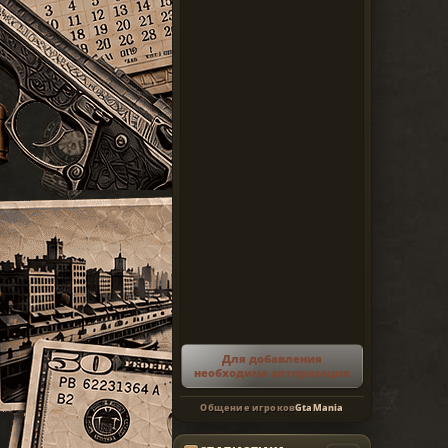
Для добавления
необходима авторизация
Общение игроков
GtaMania