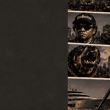
ZModeler 2.2.5.
#12
MOD
build 990
Программы
2011-05-27
⬇
Скачиваний:
25369
ActiveX
Открыть
SparkIV 0.6.8
#13
MOD
[1.0.7.0 + EFLC
1.1.2.0]
Программы
2010-06-07
⬇
Скачиваний:
23528
SandWicH
Открыть
Оригинальный
#14
MOD
vehicles.img
Прочие
2009-12-30
⬇
Скачиваний:
23137
Temsnik
Открыть
Патч для GTA 4