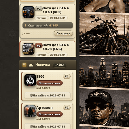
▦
Traffic Load
Патч для GTA 4
#2
MOD
◉
1.0.6.1 (RUS)
Ultimate Camera Control
Патчи
2010-05-31
⬇
Скачиваний:
41965
Jaxer
Открыть
Патч для GTA 4
#3
MOD
1.0.7.0 (ENG)
Патчи
2010-06-01
⬇
Скачиваний:
41925
Новички
👥
САЙТА
Jaxer
Открыть
8800
#1
Simple Native
#4
Пользователь
MOD
Trainer v6.5
uid 44274
Скрипты
2013-03-09
⏱
На сайте с 2026-07-31
⬇
Скачиваний:
41788
Alex9581
Открыть
Артемон
#2
Пользователь
Chikamru Real
uid 44273
#5
MOD
Traffic v1.0
⏱
На сайте с 2026-07-31
Скрипты
2012-06-10