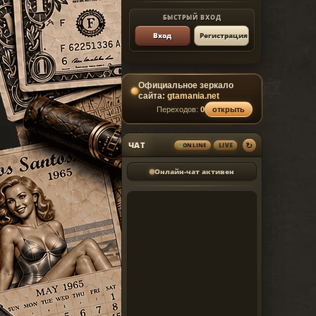
БЫСТРЫЙ ВХОД
Вход
Регистрация
Официальное зеркало
сайта:
gtamania.net
Переходов:
0
открыть
↻
ЧАТ
LIVE
ONLINE
Онлайн-чат активен