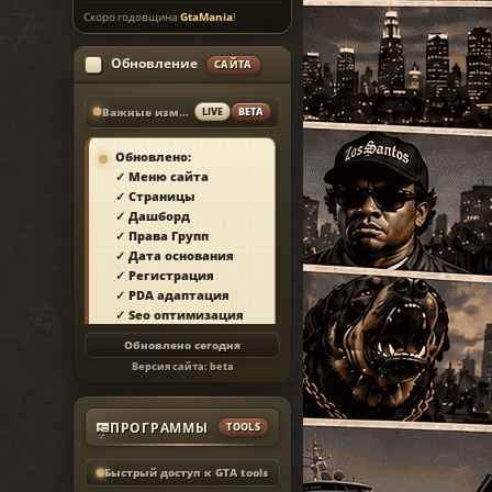
Скоро годовщина
GtaMania
!
Обновление
САЙТА
Важные изменения
LIVE
BETA
Обновлено:
✓ Меню сайта
✓ Страницы
✓ Дашборд
✓ Права Групп
✓ Дата основания
✓ Регистрация
✓ PDA адаптация
✓ Seo оптимизация
✓ Защита сайта
Обновлено сегодня
✓ Загрузка страниц
Версия сайта:
beta
✓ Моды
✓ Главная
✓ Репутация
ПРОГРАММЫ
TOOLS
♠
✓ Золотой коммент
✓ Футер
Быстрый доступ к GTA tools
✓ Форум