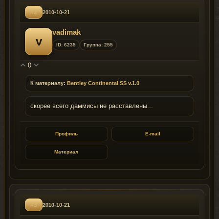
#2
2010-10-21
vadimak
v
ID: 6235
Группа: 255
0
К материалу:
Bentley Continental SS v.1.0
скорее всего даммисы не расставлены...
Профиль
E-mail
Материал
#3
2010-10-21