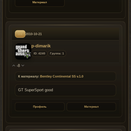
Материал
#4
2010-10-21
p-dimarik
ID: 4240
Группа: 1
-8
К материалу:
Bentley Continental SS v.1.0
GT SuperSport good
Профиль
Материал