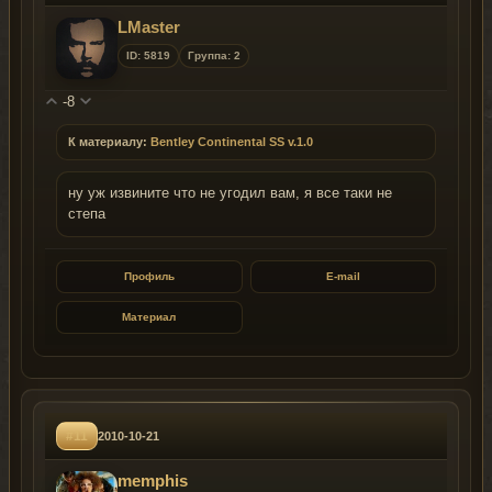
LMaster
ID: 5819
Группа: 2
-8
К материалу:
Bentley Continental SS v.1.0
ну уж извините что не угодил вам, я все таки не
степа
Профиль
E-mail
Материал
#11
2010-10-21
memphis