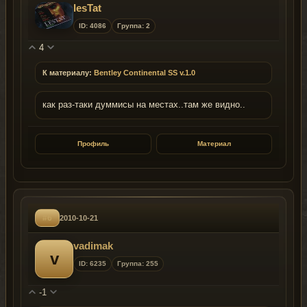
lesTat
ID: 4086
Группа: 2
4
К материалу:
Bentley Continental SS v.1.0
как раз-таки думмисы на местах..там же видно..
Профиль
Материал
#6
2010-10-21
vadimak
v
ID: 6235
Группа: 255
-1