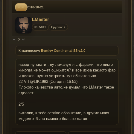
#18
2010-10-21
LMaster
ID: 5819
Группа: 2
-2
К материалу:
Bentley Continental SS v.1.0
народ ну хватит, ну лажанул я с фарами, что никто
никогда не может ошибится? и все из-за какихто фар
и дисков. нужно устроить тут обязательно.
22 ViT@LIK1993 (Сегодня 16:53)
Плохого качевства авто,не думал что LMaster такое
сделает.
2/5
виталик, к тебе особое обрашение, в других моих
моделях было намного больше лагов.