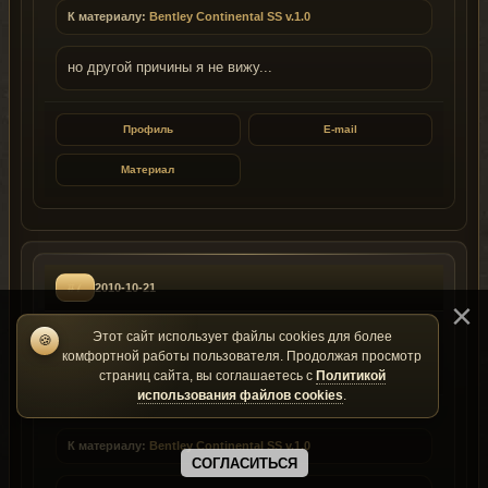
К материалу:
Bentley Continental SS v.1.0
но другой причины я не вижу...
Профиль
E-mail
Материал
#7
2010-10-21
nikitoss
Этот сайт использует файлы cookies для более
🍪
n
комфортной работы пользователя. Продолжая просмотр
ID: 4320
Группа: 255
страниц сайта, вы соглашаетесь с
Политикой
использования файлов cookies
.
0
К материалу:
Bentley Continental SS v.1.0
СОГЛАСИТЬСЯ