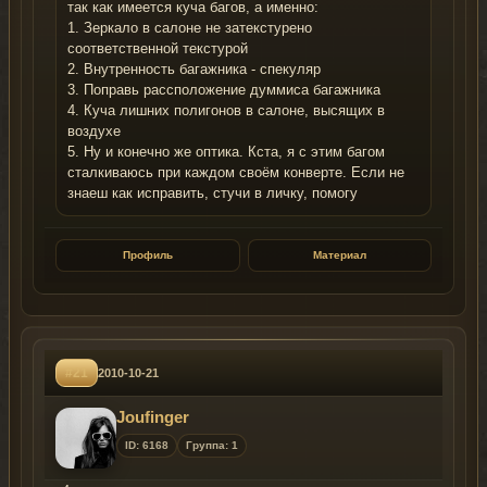
так как имеется куча багов, а именно:
1. Зеркало в салоне не затекстурено
соответственной текстурой
2. Внутренность багажника - спекуляр
3. Поправь рассположение думмиса багажника
4. Куча лишних полигонов в салоне, высящих в
воздухе
5. Ну и конечно же оптика. Кста, я с этим багом
сталкиваюсь при каждом своём конверте. Если не
знаеш как исправить, стyчи в личку, помогу
Профиль
Материал
#21
2010-10-21
Joufinger
ID: 6168
Группа: 1