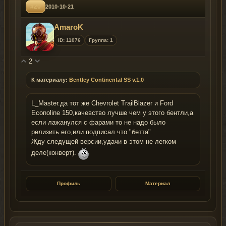
#20
2010-10-21
AmaroK
ID: 11076
Группа: 1
2
К материалу:
Bentley Continental SS v.1.0
L_Master.да тот же Chevrolet TrailBlazer и Ford
Econoline 150,качевство лучше чем у этого бентли,а
если лажанулся с фарами то не надо было
релизить его,или подписал что "бетта"
Жду следущей версии,удачи в этом не легком
деле(конверт).
Профиль
Материал