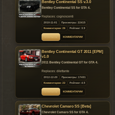
Bentley Continental SS v.3.0
Bentley Continental SS for GTA 4.
Replaces: cognoscenti
2010-11-01
Просмотры: 22415
~ GTAMANIA EXCLUSIVE
~
Комментарии: 26
Рейтинг: 3.9
Until 07.11.2010 model is exclusive to the
ОТКРЫТЬ
КОММЕНТАРИИ
site
Gta
Mania
.ru
!
Bentley Continental GT 2011 [EPM]
v1.0
2011 Bentley Continental GT for GTA 4.
Replaces: dilettante
2012-12-20
Просмотры: 17431
Model is exclusive to
Gta
Mania
.ru
site until
Комментарии: 22
Рейтинг: 4.5
20.01.2013 !
ОТКРЫТЬ
КОММЕНТАРИИ
~ GTAMANIA EXCLUSIVE ~
Chevrolet Camaro SS [Beta]
DO NOT HOST THIS MOD ON OTHER
WEBSITE UNTIL 20.01.2013 !
Chevrolet Camaro SS for GTA 4.