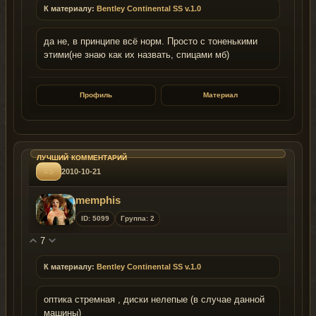
К материалу:
Bentley Continental SS v.1.0
да не, в принципе всё норм. Просто с тоненькими
этими(не знаю как их назвать, спицами мб)
Профиль
Материал
#5
2010-10-21
memphis
ID: 5099
Группа: 2
7
К материалу:
Bentley Continental SS v.1.0
оптика стремная , диски нелепые (в случае данной
машины)