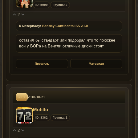
ID: 5099
Группа: 2
2
К материалу:
Bentley Continental SS v.1.0
оставил бы стандарт или подобрал что то похожее .
вон у ВОРа на Бентли отличные диски стоят
Профиль
Материал
#19
2010-10-21
MohIto
ID: 8362
Группа: 1
2