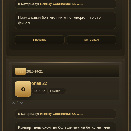
К материалу:
Bentley Continental SS v.1.0
Нормальный бэнтли, никто не говорил что это
финал.
Профиль
Материал
#22
2010-10-21
oneill22
o
ID: 7187
Группа: 1
1
К материалу:
Bentley Continental SS v.1.0
Kонверт неплохой, но больше чем на бетку не тянет,