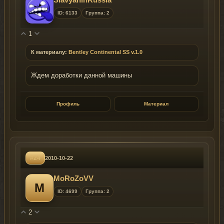
ID: 6133
Группа: 2
1
К материалу:
Bentley Continental SS v.1.0
Ждем доработки данной машины
Профиль
Материал
#24
2010-10-22
MoRoZoVV
M
ID: 4699
Группа: 2
2