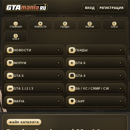
ВХОД
РЕГИСТРАЦИЯ
⌂
★
G
☰
6
ГЛАВНАЯ
НОВОСТИ
ГАЙДЫ
ФОРУМ
GTA 6
5
GTA 5
📰
📘
НОВОСТИ
ГАЙДЫ
›
›
💬
★
ФОРУМ
GTA 6
›
›
🚗
🏙
GTA 5
GTA 4
›
›
🧱
🌴
GTA 1 | 2 | 3
SA / VC / CRMP / CW
›
›
💼
🛡
MAFIA
САЙТ
›
›
ФАЙЛ КАТАЛОГА