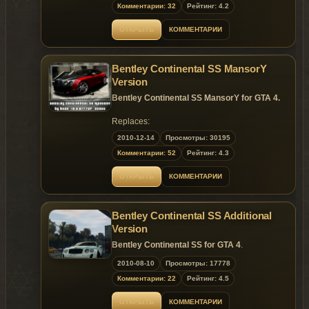
Комментарии: 32
Рейтинг: 4.2
Model is exclusive
ОТКРЫТЬ
КОММЕНТАРИИ
to
Gta
Mania
.ru
&
fst.rxfly.net
sites until
01.01.2011
!
Bentley Continental SS MansorY
Version
Bentley Continental SS MansorY for GTA 4.
Replaces:
2010-12-14
Просмотры: 30195
~ GTAMANIA EXCLUSIVE
~
Комментарии: 52
Рейтинг: 4.3
Model is exclusive to
Gta
Mania
.ru
site until
ОТКРЫТЬ
КОММЕНТАРИИ
01.01.2011
!
Bentley Continental SS Additional
Version
Bentley Continental SS for GTA 4
.
2010-08-10
Просмотры: 17778
Комментарии: 22
Рейтинг: 4.5
ОТКРЫТЬ
КОММЕНТАРИИ