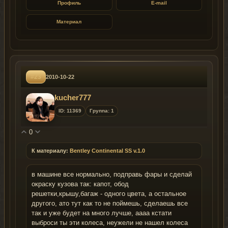
Профиль
E-mail
Материал
#23
2010-10-22
kucher777
ID: 11369
Группа: 1
0
К материалу:
Bentley Continental SS v.1.0
в машине все нормально, подправь фары и сделай
окраску кузова так: капот, обод
решетки,крышу,багаж - одного цвета, а остальное
другого, ато тут как то не поймешь, сделаешь все
так и уже будет на много лучше, аааа кстати
выброси ты эти колеса, неужели не нашел колеса