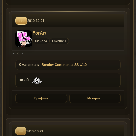
#10
2010-10-21
ForArt
ID: 6774
Группа: 1
6
К материалу:
Bentley Continental SS v.1.0
не айс
Профиль
Материал
#8
2010-10-21