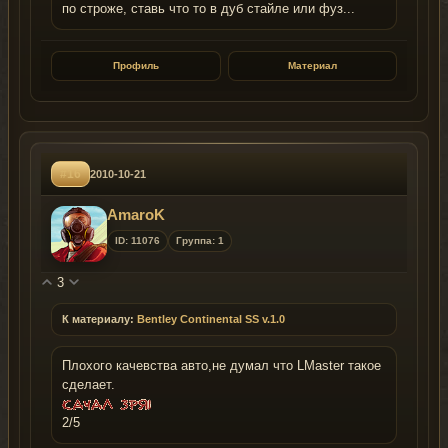
по строже, ставь что то в дуб стайле или фуз...
Профиль
Материал
#16
2010-10-21
AmaroK
ID: 11076
Группа: 1
3
К материалу:
Bentley Continental SS v.1.0
Плохого качевства авто,не думал что LMaster такое
сделает.
2/5