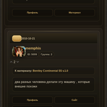
Профиль
Материал
#15
2010-10-21
memphis
ID: 5099
Группа: 2
2
К материалу:
Bentley Continental SS v.1.0
два разных человека делали эту машину , которые
внешне похожи
Профиль
Сайт