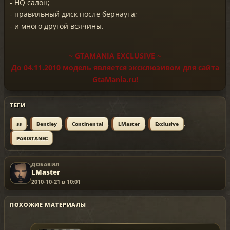
- HQ салон;
- правильный диск после бернаута;
- и много другой всячины.
~ GTAMANIA EXCLUSIVE ~
До 04.11.2010 модель является эксклюзивом для сайта
GtaMania.ru!
ТЕГИ
,
,
,
,
,
ss
Bentley
Continental
LMaster
Exclusive
PAKISTANEC
ДОБАВИЛ
LMaster
2010-10-21 в 10:01
ПОХОЖИЕ МАТЕРИАЛЫ