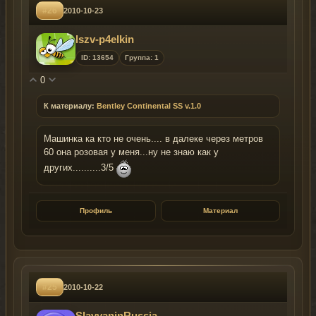
#26
2010-10-23
lszv-p4elkin
ID: 13654
Группа: 1
0
К материалу:
Bentley Continental SS v.1.0
Машинка ка кто не очень.... в далеке через метров
60 она розовая у меня...ну не знаю как у
других..........3/5
Профиль
Материал
#25
2010-10-22
SlavyaninRussia