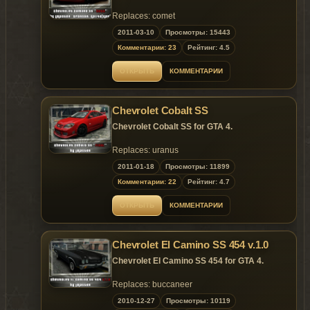
Replaces: comet
2011-03-10
Просмотры: 15443
~ GTAMANIA EXCLUSIVE ~
Комментарии: 23
Рейтинг: 4.5
ОТКРЫТЬ
КОММЕНТАРИИ
Chevrolet Cobalt SS
Chevrolet Cobalt SS for GTA 4.
Replaces: uranus
2011-01-18
Просмотры: 11899
~ GTAMANIA EXCLUSIVE
~
Комментарии: 22
Рейтинг: 4.7
Model is exclusive
ОТКРЫТЬ
КОММЕНТАРИИ
to
Gta
Mania
.ru
&
fst.rxfly.net
sites until
02.01.2011
!
Chevrolet El Camino SS 454 v.1.0
Chevrolet El Camino SS 454 for GTA 4.
Replaces: buccaneer
2010-12-27
Просмотры: 10119
~ GTAMANIA EXCLUSIVE
~