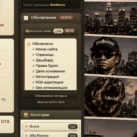
Скоро годовщина
GtaMania
!
Обновление
САЙТА
от
Важные изменения
LIVE
BETA
Обновлено:
✓ Меню сайта
✓ Страницы
✓ Дашборд
и
✓ Права Групп
✓ Дата основания
✓ Регистрация
✓ PDA адаптация
✓ Seo оптимизация
✓ Защита сайта
Обновлено сегодня
✓ Загрузка страниц
-16,
Версия сайта:
beta
✓ Моды
✓ Главная
Категории
✓ Репутация
✓ Золотой коммент
я GTA
✓ Футер
Acura
[11]
✓ Форум
Alfa Romeo
[23]