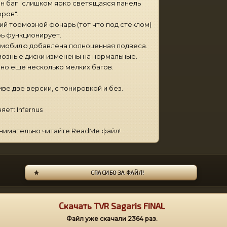
н баг "слишком ярко светящаяся панель
ров".
ий тормозной фонарь (тот что под стеклом)
ь функционирует.
мобилю добавлена полноценная подвеса.
озные диски изменены на нормальные.
но еще несколько мелких багов.
иве две версии, с тонировкой и без.
яет: Infernus
 внимательно читайте ReadMe файл!
СПАСИБО ЗА ФАЙЛ!
Скачать TVR Sagaris FINAL
Файл уже скачали
2364
раз.