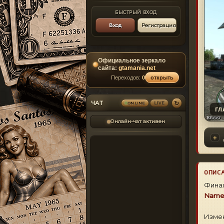
БЫСТРЫЙ ВХОД
Вход
Регистрация
Официальное зеркало
сайта:
gtamania.net
Переходов:
0
открыть
↻
ЧАТ
ONLINE
LIVE
ГЛ
Онлайн-чат активен
ОПИС
Финал
Name
Изме