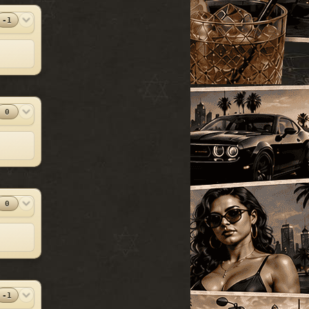
УАЗ
[18]
SparkIV 0.6.8
#13
-1
Грузовые
[105]
MOD
[1.0.7.0 + EFLC
1.1.2.0]
Программы
Спец. транспорт
[207]
2010-06-07
Лодки
[19]
⬇
Скачиваний:
23528
Мотоциклы
[76]
SandWicH
Открыть
Прочие
[252]
0
Оригинальный
#14
MOD
Сборки автомобилей
vehicles.img
[26]
Прочие
2009-12-30
⬇
Скачиваний:
23137
Temsnik
Открыть
0
Патч для GTA 4
#15
MOD
1.0.6.0 (RUS)
Патчи
2010-04-20
⬇
Скачиваний:
22911
BURTON
Открыть
Патч 1.0.3.1 для
-1
#16
MOD
GTA 4 / GTA IV