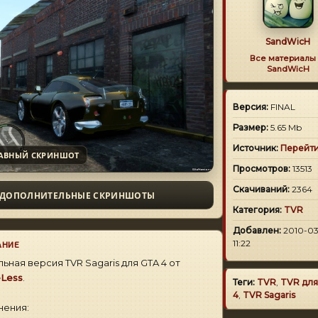
SandWicH
Все материалы 
SandWicH
Версия:
FINAL
Размер:
5.65 Mb
Источник:
Перейт
АВНЫЙ СКРИНШОТ
Просмотров:
13513
Скачиваний:
2364
ДОПОЛНИТЕЛЬНЫЕ СКРИНШОТЫ
Категория:
TVR
Добавлен:
2010-03
11:22
АНИЕ
ьная версия TVR Sagaris для GTA 4 от
Less
.
Теги:
TVR
,
TVR дл
4
,
TVR Sagaris
нения: