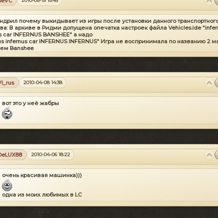
SeVC
2010-05-15 15:45
ндрил почему выкидывает из игры после установки данного транспортног
ва: В архиве в Ридми допущена опечатка настроек файла Vehicles.ide "infer
us car INFERNUS BANSHEE" а надо
nus infernus car INFERNUS INFERNUS" Игра не воспринимала по названию 2 
ем Banshee
))))
VI_rus
2010-04-08 14:38
вот это у неё жабры
DeLUX88
2010-04-06 18:22
очень красивая машинка)))
одна из моих любимых в LC