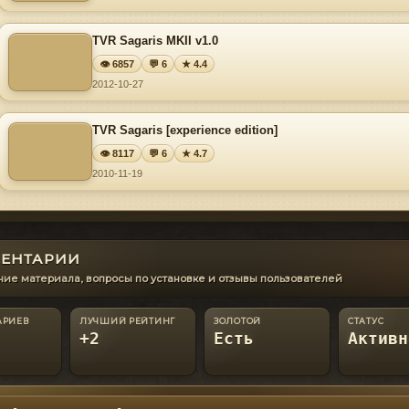
TVR Sagaris MKII v1.0
👁 6857
💬 6
★ 4.4
2012-10-27
TVR Sagaris [experience edition]
👁 8117
💬 6
★ 4.7
2010-11-19
ЕНТАРИИ
ие материала, вопросы по установке и отзывы пользователей
АРИЕВ
ЛУЧШИЙ РЕЙТИНГ
ЗОЛОТОЙ
СТАТУС
+2
Есть
Активн