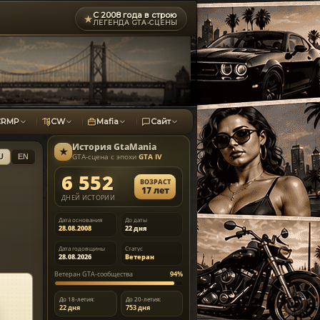
С 2008 года в строю
★
ЛЕГЕНДА GTA-СЦЕНЫ
CRMP
CW
Mafia
Сайт
История
GtaMania
★
GTA-сцена с эпохи
GTA IV
U
EN
6 552
ВОЗРАСТ
17 лет
ДНЕЙ ИСТОРИИ
Дата основания
До даты
28.08.2008
22 дня
Дата годовщины
Статус
28.08.2026
Ветеран
Ветеран GTA-сообщества
94%
До 18-летия:
До 20-летия:
22 дня
753 дня