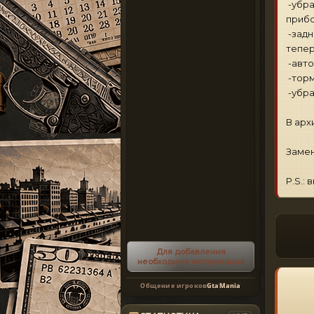
-убра
прибо
-задн
тепер
-авто
-торм
-убра
В арх
Замен
P.S.:
Для добавления
необходима авторизация
Общение игроков
GtaMania