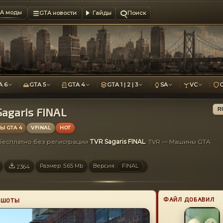
A моды
GTA новости
Гайды
Поиск
A 6
GTA 5
GTA 4
GTA 1 | 2 | 3
SA
VC
agaris FINAL
R
 GTA 4
VFINAL
HOT
 бесплатно без регистрации
TVR Sagaris FINAL
: TVR — Машины GTA
Размер: 5.65 Mb
Версия:
FINAL
2364
ФАЙЛ ДОБАВИЛ
НШОТЫ