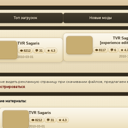
Топ загрузок
Новые моды
TVR Sag
[experience edit
TVR Sagaris
👁 8117
💬 6
★ 4.
👁 8212
💬 31
★ 4.3
2010-
2010-03-01
 не видеть рекламную страницу при скачивании файлов, предлагаем 
истрироваться
.
ие материалы:
TVR Sagaris
👁 8212
💬 31
★ 4.3
2010-03-01