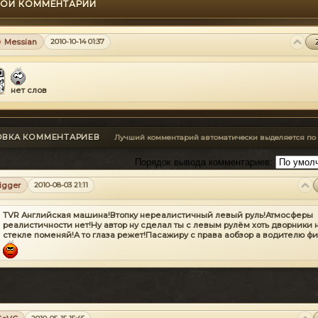
ОЙ КОММЕНТАРИЙ
Messian
2010-10-14 01:37
нет слов
ОВКА КОММЕНТАРИЕВ
Лучший комментарий автоматически выделяется по
Порядок вывода комментариев:
tigger
2010-08-03 21:11
TVR Английская машина!Втопку нереалистичный левый руль!Атмосферы
реалистичности нет!Ну автор ну сделал ты с левым рулём хоть дворники 
стекле поменяй!А то глаза режет!Пасажиру с права аобзор а водителю фи