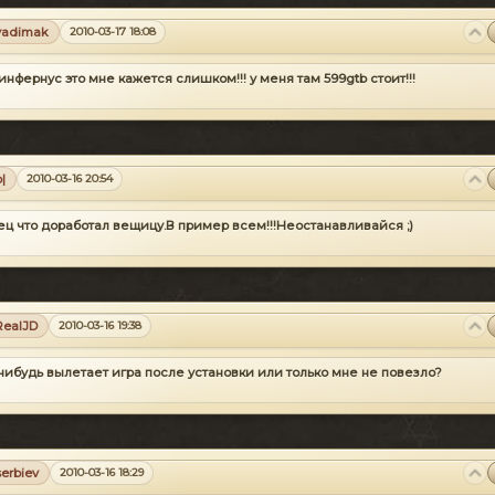
vadimak
2010-03-17 18:08
 инфернус это мне кажется слишком!!! у меня там 599gtb стоит!!!
|
2010-03-16 20:54
ц что доработал вещицу.В пример всем!!!Неостанавливайся ;)
RealJD
2010-03-16 19:38
 нибудь вылетает игра после установки или только мне не повезло?
serbiev
2010-03-16 18:29